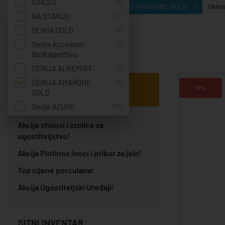
CIRCUS
(4)
Filter:
Personalizirani navod: SERIJA AMARONE GOLD
Uklon
NA STANJU
(19)
OLIVIA GOLD
(2)
Serija Accessori
(2)
Rezultat - 8
Bar&Aperitivo
SERIJA ALKEMIST
(2)
SERIJA AMARONE
(8)
NAJBOLJE AKCIJE !
10%
GOLD
Serija AZURE
(16)
Serija BLACK ICE
(6)
Akcije stolovi i stolice za
Serija CHEF TASTE
(6)
ugostiteljstvo!
OF
Akcija Pintinox lonci i pribor za jelo!
Serija COLOR X
(10)
Top cijene porculana!
SERIJA CONSTANCY
(5)
Akcija Ugostiteljski Uređaji!
Serija COZY
(3)
Serija ENT OTEL
(9)
SERIJA ESSENTIAL
(4)
SITNI INVENTAR