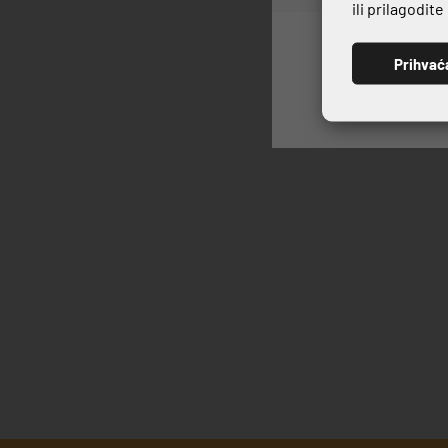
Serija Vassoio
ili prilagodit
VILICA STO
SERIJA VETRO
(5)
4,99 €
5,54
Serija WELLINGTON
(8)
Prihvać
TIMELESS
(2)
TOP CIJENA !
(2)