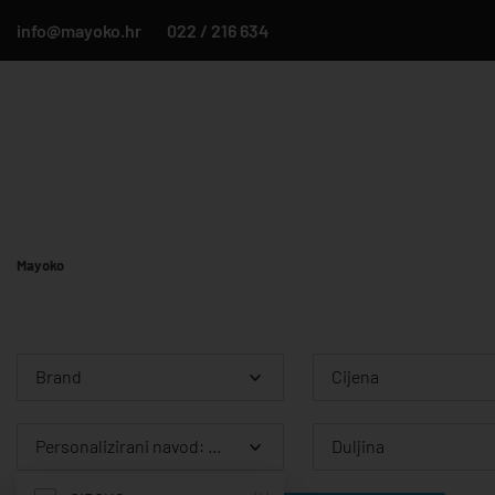
info@mayoko.hr
022 / 216 634
Mayoko
Brand
Cijena
Personalizirani navod: SERIJA AMARONE GOLD
Duljina