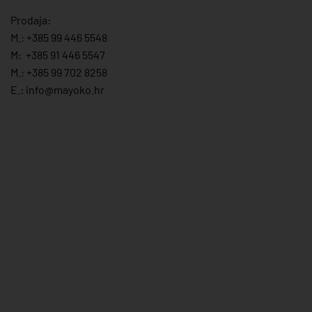
Prodaja:
M.:
+385 99 446 5548
M:
+385 91 446 554
7
M.:
+385 99 702 8258
E.:
info@mayoko.
hr