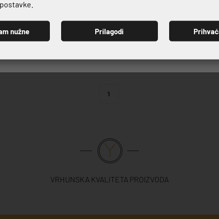
e postavke.
LNA AMARONE GOLD
NOŽ STOLNI AMARONE GOLD
 €
5,47 €
6,08 €
am nužne
Prilagodi
Prihva
PRIJAVI SE
1
VRHUNSKA KVALITETA PROIZVODA