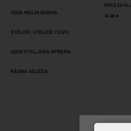
BOCA ZA UL
VODA MALIH DIVOVA
16,48 €
STOLOVI, STOLICE I SOFE
UGOSTITELJSKA OPREMA
RADNA ODJEĆA