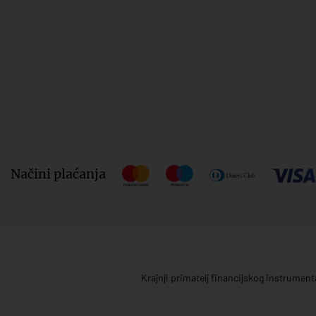
Načini plaćanja
Krajnji primatelj financijskog instrumen