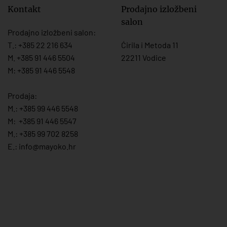
Kontakt
Prodajno izložbeni
salon
Prodajno izložbeni salon:
T.:
+385 22 216 634
Ćirila i Metoda 11
M. +385 91 446 5504
22211 Vodice
M: +385 91 446 5548
Prodaja:
M.:
+385 99 446 5548
M:
+385 91 446 554
7
M.:
+385 99 702 8258
E.:
info@mayoko.
hr