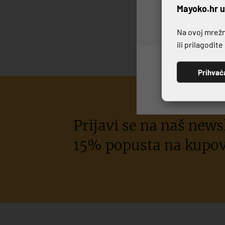
P
Mayoko.hr u
Na ovoj mrežno
ili prilagodit
Prihvać
Prijavi se na naš newsl
15% popusta na kupov