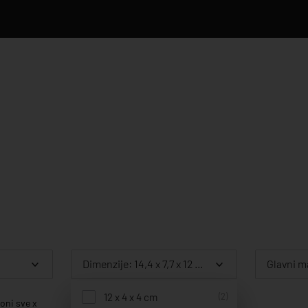
Dimenzije: 14,4 x 7,7 x 12 cm
Glavni ma
12 x 4 x 4 cm
(2)
oni sve x