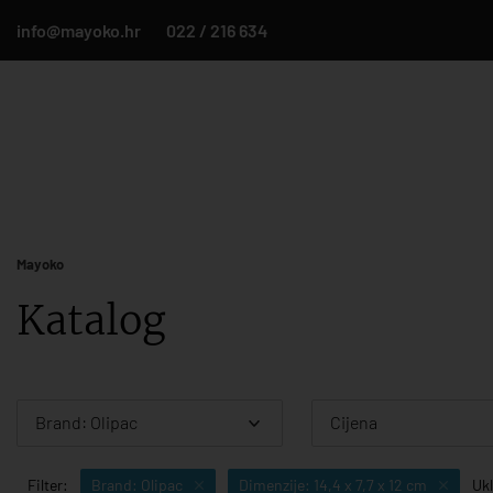
info@mayoko.hr
022 / 216 634
Mayoko
Katalog
Brand: Olipac
Cijena
Filter:
Brand: Olipac
Dimenzije: 14,4 x 7,7 x 12 cm
Ukl