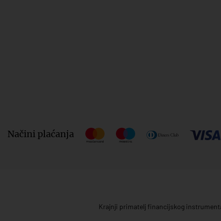
Načini plaćanja
Krajnji primatelj financijskog instrumen