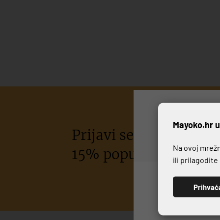
P
Mayoko.hr u
Prijavi se na naš newsl
Na ovoj mrežno
15% popusta na kupov
ili prilagodit
Prihvać