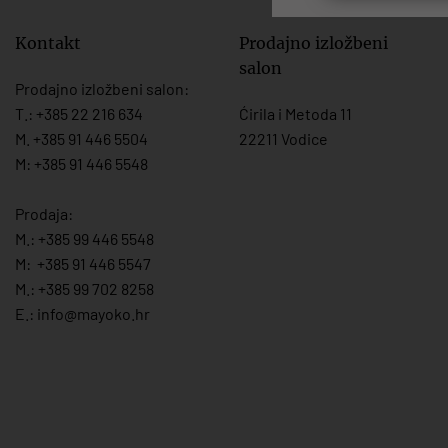
Kontakt
Prodajno izložbeni
salon
Prodajno izložbeni salon:
T.:
+385 22 216 634
Ćirila i Metoda 11
M. +385 91 446 5504
22211 Vodice
M: +385 91 446 5548
Prodaja:
M.:
+385 99 446 5548
M:
+385 91 446 554
7
M.:
+385 99 702 8258
E.:
info@mayoko.
hr