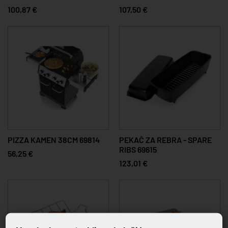
100,87 €
107,50 €
PIZZA KAMEN 38CM 69814
PEKAČ ZA REBRA - SPARE
RIBS 69615
56,25 €
123,01 €