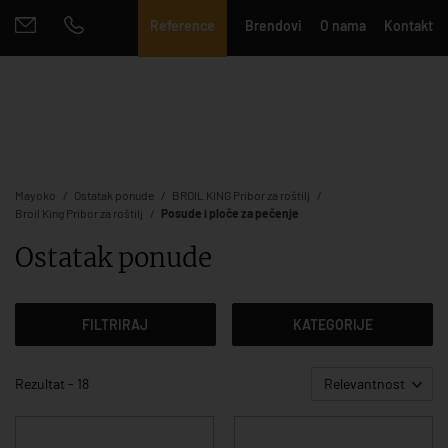
Reference
Brendovi
O nama
Kontakt
Mayoko
Ostatak ponude
BROIL KING Pribor za roštilj
Broil King Pribor za roštilj
Posude i ploče za pečenje
Ostatak ponude
FILTRIRAJ
KATEGORIJE
Rezultat - 18
Relevantnost