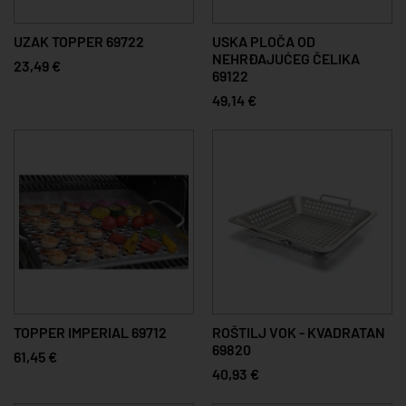
UZAK TOPPER 69722
USKA PLOČA OD
NEHRĐAJUĆEG ČELIKA
23,49 €
69122
49,14 €
TOPPER IMPERIAL 69712
ROŠTILJ VOK - KVADRATAN
69820
61,45 €
40,93 €