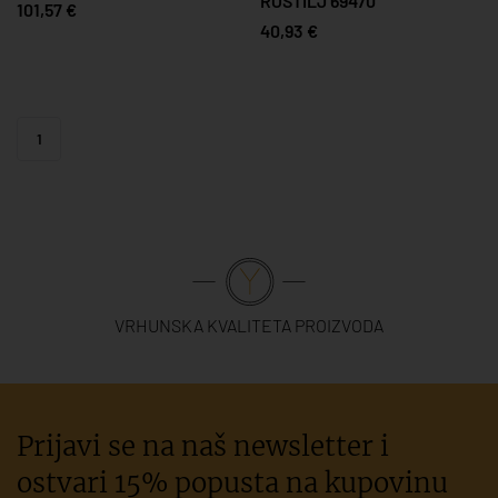
ROŠTILJ 69470
101,57 €
40,93 €
1
VRHUNSKA KVALITETA PROIZVODA
Prijavi se na naš newsletter i
ostvari 15% popusta na kupovinu