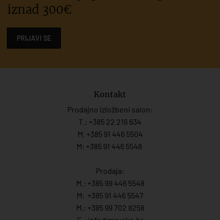
iznad 300€
PRIJAVI SE
Kontakt
Prodajno izložbeni salon:
T.:
+385 22 216 634
M. +385 91 446 5504
M: +385 91 446 5548
Prodaja:
M.:
+385 99 446 5548
M:
+385 91 446 554
7
M.:
+385 99 702 8258
E.:
info@mayoko.
hr