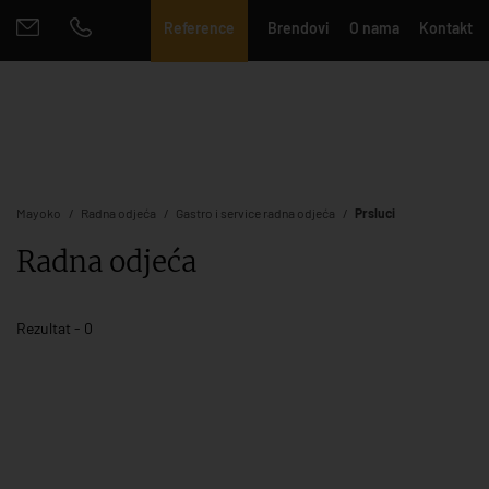
Reference
Brendovi
O nama
Kontakt
Mayoko
Radna odjeća
Gastro i service radna odjeća
Prsluci
Radna odjeća
Rezultat - 0