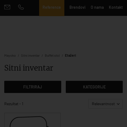
Reference
Brendovi
O nama
Kontakt
Mayoko
Sitni inventar
Buffet stol
Etažeri
Sitni inventar
FILTRIRAJ
KATEGORIJE
Rezultat - 1
Relevantnost