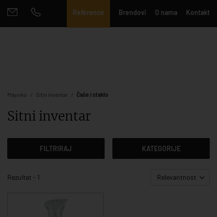
Reference
Brendovi
O nama
Kontakt
Mayoko
Sitni inventar
Čaše i staklo
Sitni inventar
FILTRIRAJ
KATEGORIJE
Rezultat - 1
Relevantnost