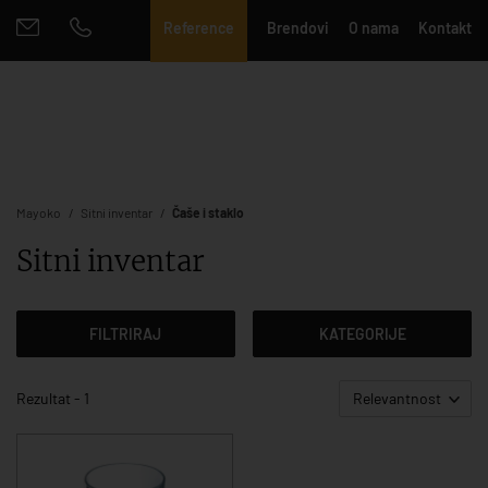
Reference
Brendovi
O nama
Kontakt
Mayoko
Sitni inventar
Čaše i staklo
Sitni inventar
FILTRIRAJ
KATEGORIJE
Rezultat - 1
Relevantnost