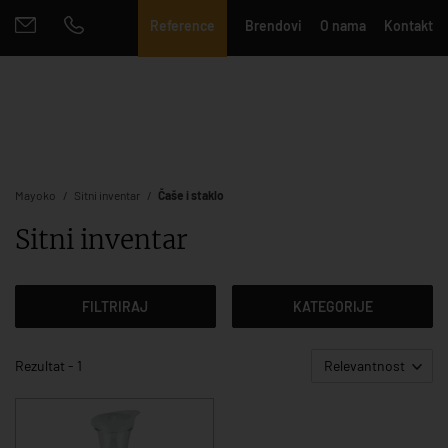
Reference
Brendovi
O nama
Kontakt
Mayoko
Sitni inventar
Čaše i staklo
Sitni inventar
FILTRIRAJ
KATEGORIJE
Rezultat - 1
Relevantnost