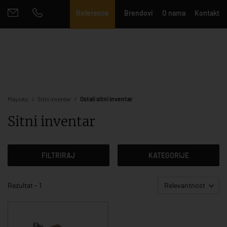
Reference
Brendovi
O nama
Kontakt
Mayoko
Sitni inventar
Ostali sitni inventar
Sitni inventar
FILTRIRAJ
KATEGORIJE
Rezultat - 1
Relevantnost