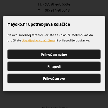
M. +385 91 446 5504
M: +385 91 446 5548
Prodaja:
Mayoko.hr upotrebljava kolačiće
M.:
+385 99 446 5548
M:
+385 91 446 554
7
Na ovoj mrežnoj stranici koriste se kolačići. Molimo Vas da
Prijavite se na naš newsletter
M.:
+385 99 702 8258
pročitate
Obavijest o kolačićima
ili prilagodite postavke.
E.:
info@mayoko.
hr
Prihvaćam nužne
PRIJAVI SE
Prilagodi
Prodajno izložbeni salon
Prihvaćam sve
Ćirila i Metoda 11
22211 Vodice