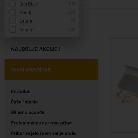
Dag Style
(10)
Hendi
(26)
Leone
(7)
Rezultat - 5
Securit
(50)
NAJBOLJE AKCIJE !
SITNI INVENTAR
Porculan
Čaše i staklo
Glineno posuđe
Profesionalna oprema za bar
Pribor za jelo i serviranje stola