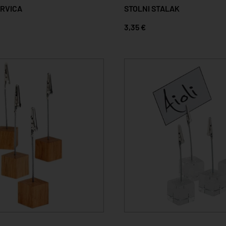
RVICA
STOLNI STALAK
3,35 €