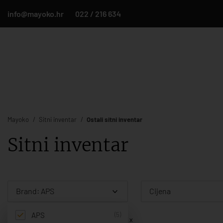
info@mayoko.hr
022 / 216 634
Mayoko
Sitni inventar
Ostali sitni inventar
Sitni inventar
Brand: APS
Cijena
APS
(5)
Filter:
Brand: APS
Ukloni sve x