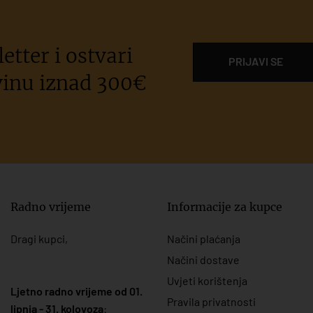
etter i ostvari
PRIJAVI SE
inu iznad 300€
Radno vrijeme
Informacije za kupce
Dragi kupci,
Načini plaćanja
Načini dostave
Uvjeti korištenja
Ljetno radno vrijeme od 01.
Pravila privatnosti
lipnja - 31. kolovoza
: