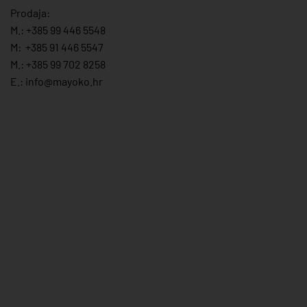
Prodaja:
M.:
+385 99 446 5548
M:
+385 91 446 554
7
M.:
+385 99 702 8258
E.:
info@mayoko.
hr