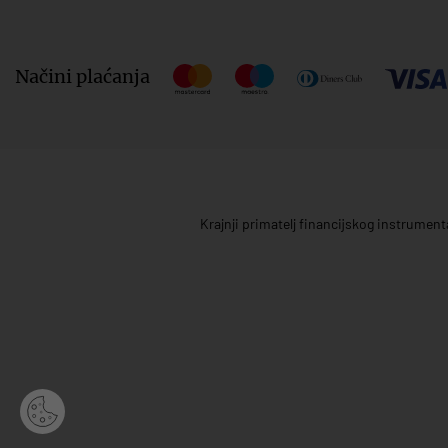
Načini plaćanja
Krajnji primatelj financijskog instrumen