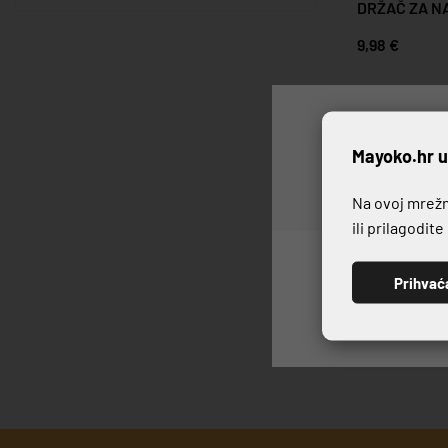
DRŽAČ ZA NA
9,98 €
P
Mayoko.hr u
Na ovoj mrežno
ili prilagodit
Prihvać