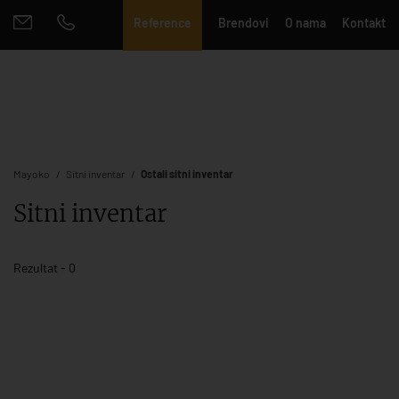
Reference
Brendovi
O nama
Kontakt
Mayoko
Sitni inventar
Ostali sitni inventar
Sitni inventar
Rezultat - 0