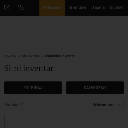
Reference
Brendovi
O nama
Kontakt
Mayoko
Sitni inventar
Ostali sitni inventar
Sitni inventar
FILTRIRAJ
KATEGORIJE
Rezultat - 1
Relevantnost