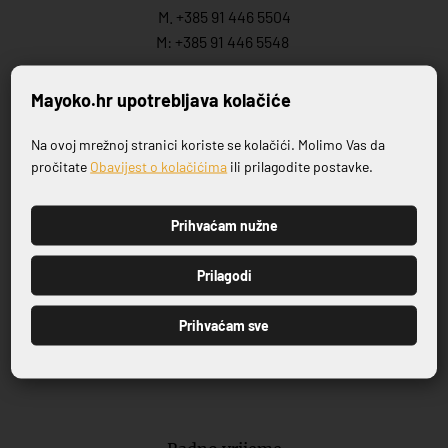
M. +385 91 446 5504
M: +385 91 446 5548
Prodaja:
Mayoko.hr upotrebljava kolačiće
M.:
+385 99 446 5548
M:
+385 91 446 554
7
Na ovoj mrežnoj stranici koriste se kolačići. Molimo Vas da
Prijavite se na naš newsletter
M.:
+385 99 702 8258
pročitate
Obavijest o kolačićima
ili prilagodite postavke.
E.:
info@mayoko.
hr
Prihvaćam nužne
PRIJAVI SE
Prilagodi
Prodajno izložbeni salon
Prihvaćam sve
Ćirila i Metoda 11
22211 Vodice