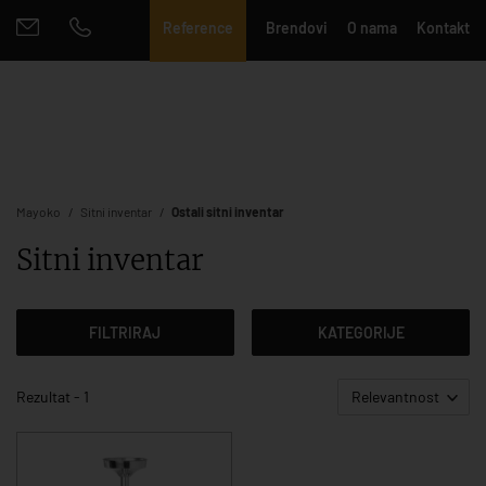
Reference
Brendovi
O nama
Kontakt
Mayoko
Sitni inventar
Ostali sitni inventar
Sitni inventar
FILTRIRAJ
KATEGORIJE
Rezultat - 1
Relevantnost