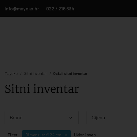
info@mayoko.hr
022 / 216 634
Mayoko
Sitni inventar
Ostali sitni inventar
Sitni inventar
Brand
Cijena
Filter:
Dimenzije: fi 24 cm
Ukloni sve x