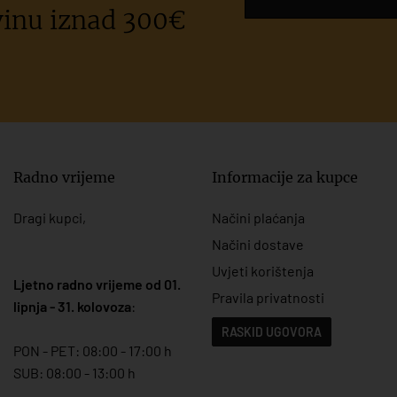
65 x 85 cm
(1)
inu iznad 300€
7,3 x 5,1 cm
(1)
7,5 x 10.4 cm
(1)
7,5 x 5 cm
(2)
70 x 12 cm
(1)
70 x 120 cm
(1)
70 x 125 cm
(1)
Radno vrijeme
Informacije za kupce
70 x135 cm
(1)
8 x 8 cm
(1)
Dragi kupci,
Načini plaćanja
9 x 5,4 cm
(1)
Načini dostave
91,5 cm
(1)
Uvjeti korištenja
Ljetno radno vrijeme od 01.
fi 18,5 cm
(1)
Pravila privatnosti
lipnja - 31. kolovoza
:
fi 24 cm
(1)
RASKID UGOVORA
fi 7,5 cm
(4)
PON - PET: 08:00 - 17:00 h
SUB: 08:00 - 13:00 h