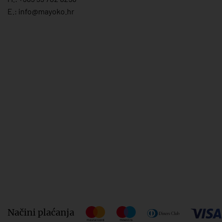
E.:
info@mayoko.
hr
Načini plaćanja