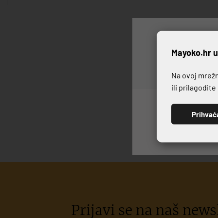
P
Mayoko.hr u
Na ovoj mrežno
ili prilagodit
Prihvać
Prijavi se na naš newsl