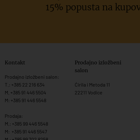
15% popusta na kupov
Kontakt
Prodajno izložbeni
salon
Prodajno izložbeni salon:
T.:
+385 22 216 634
Ćirila i Metoda 11
M. +385 91 446 5504
22211 Vodice
M: +385 91 446 5548
Prodaja:
M.:
+385 99 446 5548
M:
+385 91 446 554
7
M.:
+385 99 702 8258