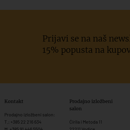
Prijavi se na naš newsl
15% popusta na kupov
Kontakt
Prodajno izložbeni
salon
Prodajno izložbeni salon:
T.:
+385 22 216 634
Ćirila i Metoda 11
M. +385 91 446 5504
22211 Vodice