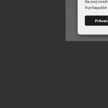
Na ovoj mrežno
ili prilagodit
TERMO BOX
Prihvać
54,88 €