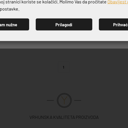
j stranici koriste se kolačići. Molimo Vas da pročitate
Obavijest 
e postavke.
am nužne
Prilagodi
Prihva
PRIJAVI SE
1
VRHUNSKA KVALITETA PROIZVODA