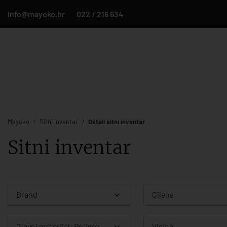
info@mayoko.hr
022 / 216 634
Mayoko
Sitni inventar
Ostali sitni inventar
Sitni inventar
Brand
Cijena
Glavni materijal: Polipropilen
Visina