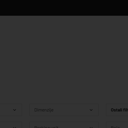
Dimenzije
Ostali fil
Packing unit
Boja