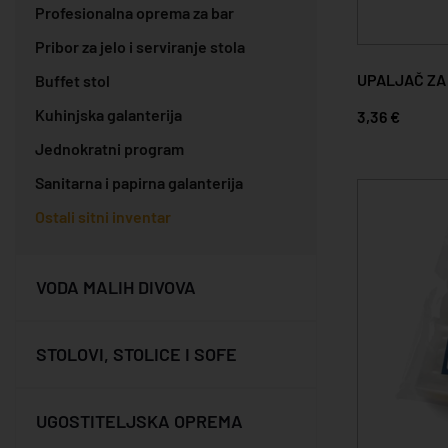
Profesionalna oprema za bar
Polipropilen
(7)
Pribor za jelo i serviranje stola
PP
(2)
PVC
(1)
UPALJAČ ZA
Buffet stol
Kuhinjska galanterija
3,36 €
Jednokratni program
Sanitarna i papirna galanterija
Ostali sitni inventar
VODA MALIH DIVOVA
STOLOVI, STOLICE I SOFE
UGOSTITELJSKA OPREMA