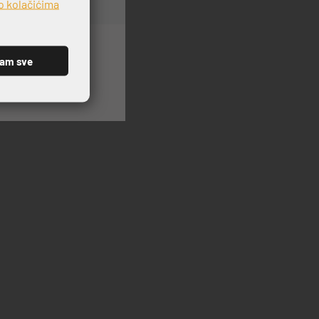
o kolačićima
ćam sve