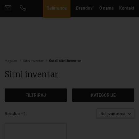
Reference
Brendovi
O nama
Kontakt
Mayoko
Sitni inventar
Ostali sitni inventar
Sitni inventar
FILTRIRAJ
KATEGORIJE
Rezultat - 1
Relevantnost