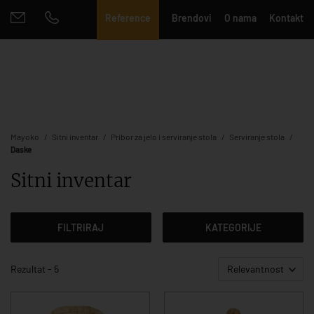
Reference
Brendovi
O nama
Kontakt
Mayoko
Sitni inventar
Pribor za jelo i serviranje stola
Serviranje stola
Daske
Sitni inventar
FILTRIRAJ
KATEGORIJE
Rezultat - 5
Relevantnost