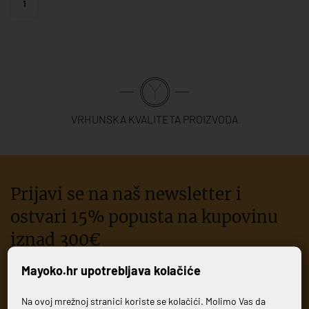
1
VRHUNSKA KVALITETA PROIZVODA
Prijavi se na naš newsletter i
ostvari 15% popusta na kupovinu
iznad 300€
Mayoko.hr upotrebljava kolačiće
PRIJAVI SE
Na ovoj mrežnoj stranici koriste se kolačići. Molimo Vas da