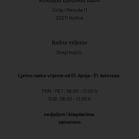
Prodajno izložbeni salon
Ćirila i Metoda 11
22211 Vodice
Radno vrijeme
Dragi kupci,
Ljetno radno vrijeme od 01. lipnja - 31. kolovoza
:
PON - PET: 08:00 - 17:00 h
SUB: 08:00 - 13:00 h
nedjeljom i blagdanima:
zatvoreno