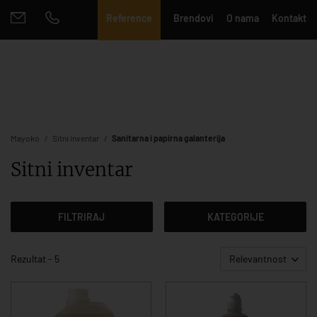
Reference
Brendovi
O nama
Kontakt
Mayoko
Sitni inventar
Sanitarna i papirna galanterija
Sitni inventar
FILTRIRAJ
KATEGORIJE
Rezultat - 5
Relevantnost