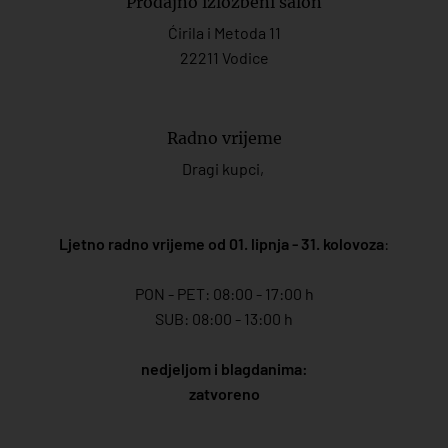
Prodajno izložbeni salon
Ćirila i Metoda 11
22211 Vodice
Radno vrijeme
Dragi kupci,
Ljetno radno vrijeme od 01. lipnja - 31. kolovoza
:
PON - PET: 08:00 - 17:00 h
SUB: 08:00 - 13:00 h
nedjeljom i blagdanima:
zatvoreno