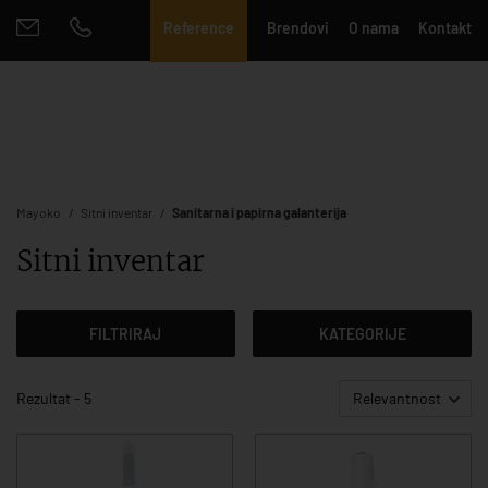
Reference
Brendovi
O nama
Kontakt
Mayoko
Sitni inventar
Sanitarna i papirna galanterija
Sitni inventar
FILTRIRAJ
KATEGORIJE
Rezultat - 5
Relevantnost