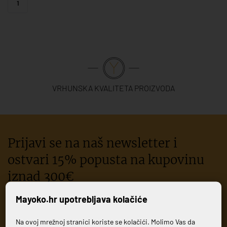
1
VRHUNSKA KVALITETA PROIZVODA
Prijavi se na naš newsletter i
ostvari 15% popusta na kupovinu
iznad 300€
Mayoko.hr upotrebljava kolačiće
PRIJAVI SE
Na ovoj mrežnoj stranici koriste se kolačići. Molimo Vas da