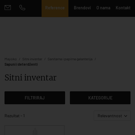
Reference
Brendovi
O nama
Kontakt
Mayoko
Sitni inventar
Sanitarna i papirna galanterija
Sapuni i deterdženti
Sitni inventar
FILTRIRAJ
KATEGORIJE
Rezultat - 1
Relevantnost