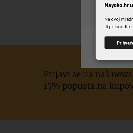
P
Mayoko.hr u
Na ovoj mrežno
ili prilagodit
Prihvać
Prijavi se na naš newsl
15% popusta na kupov