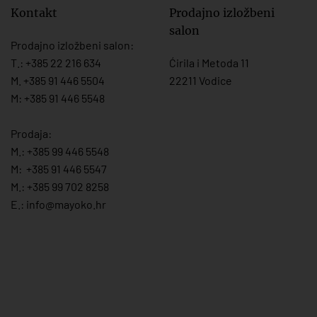
Kontakt
Prodajno izložbeni
salon
Prodajno izložbeni salon:
T.:
+385 22 216 634
Ćirila i Metoda 11
M. +385 91 446 5504
22211 Vodice
M: +385 91 446 5548
Prodaja:
M.:
+385 99 446 5548
M:
+385 91 446 554
7
M.:
+385 99 702 8258
E.:
info@mayoko.
hr