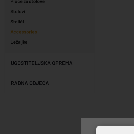
Ploče za stolove
Stolovi
Stolići
Accessories
Ležaljke
UGOSTITELJSKA OPREMA
RADNA ODJEĆA