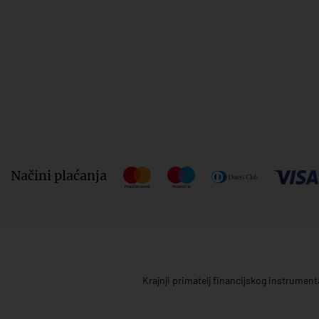
Načini plaćanja
Krajnji primatelj financijskog instrumen