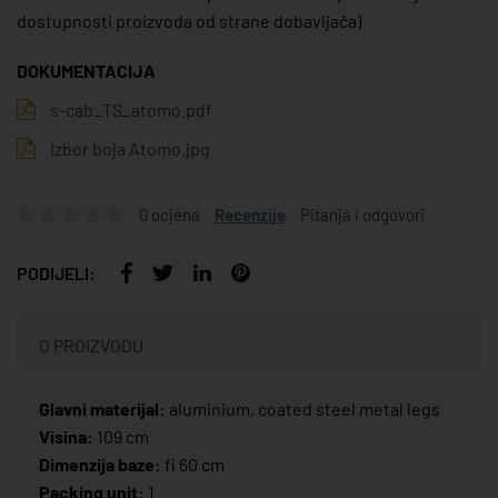
dostupnosti proizvoda od strane dobavljača)
DOKUMENTACIJA
s-cab_TS_atomo.pdf
Izbor boja Atomo.jpg
0 ocjena
Recenzije
Pitanja i odgovori
PODIJELI:
O PROIZVODU
Glavni materijal:
aluminium, coated steel metal legs
Visina:
109 cm
Dimenzija baze:
fi 60 cm
Packing unit:
1