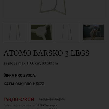
ATOMO BARSKO 3 LEGS
za ploče max. fi 60 cm, 60x60 cm
ŠIFRA PROIZVODA:
KATALOŠKI BROJ:
5033
146,00 €/KOM
182,50 €/KOM
*veleprodajna cijena iznosi
116,80 €/kom + pdv