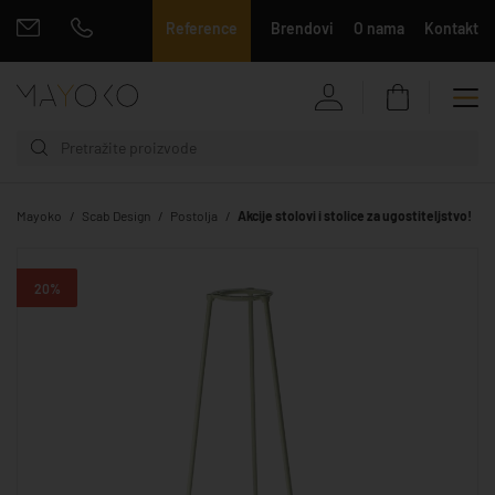
Reference
Brendovi
O nama
Kontakt
Mayoko
Scab Design
Postolja
Akcije stolovi i stolice za ugostiteljstvo!
20%