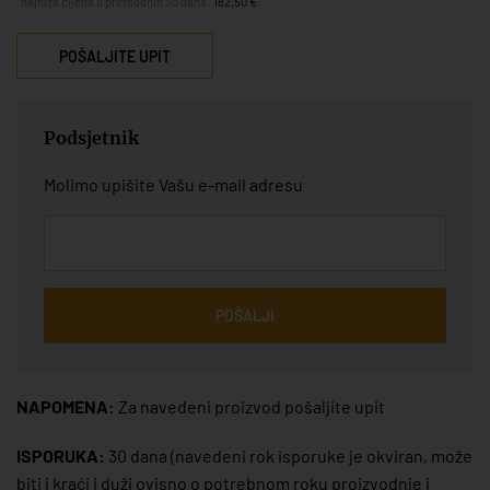
*najniža cijena u prethodnih 30 dana:
182,50 €
POŠALJITE UPIT
Podsjetnik
Molimo upišite Vašu e-mail adresu
POŠALJI
NAPOMENA:
Za navedeni proizvod pošaljite upit
ISPORUKA:
30 dana
(navedeni rok isporuke je okviran, može
biti i kraći i duži ovisno o potrebnom roku proizvodnje i