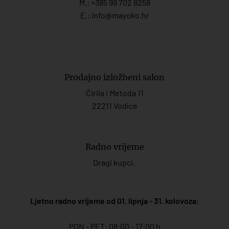
M.:
+385 99 702 8258
E.:
info@mayoko.
hr
Prodajno izložbeni salon
Ćirila i Metoda 11
22211 Vodice
Radno vrijeme
Dragi kupci,
Ljetno radno vrijeme od 01. lipnja - 31. kolovoza
:
PON - PET: 08:00 - 17:00 h