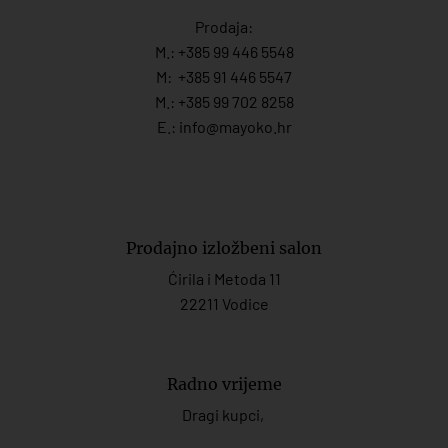
Prodaja:
M.:
+385 99 446 5548
M:
+385 91 446 554
7
M.:
+385 99 702 8258
E.:
info@mayoko.
hr
Prodajno izložbeni salon
Ćirila i Metoda 11
22211 Vodice
Radno vrijeme
Dragi kupci,