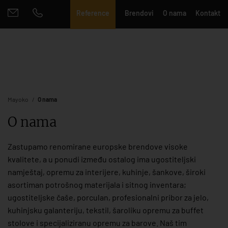
Reference
Brendovi
O nama
Kontakt
Mayoko
O nama
O nama
Zastupamo renomirane europske brendove visoke
kvalitete, a u ponudi između ostalog ima ugostiteljski
namještaj, opremu za interijere, kuhinje, šankove, široki
asortiman potrošnog materijala i sitnog inventara;
ugostiteljske čaše, porculan, profesionalni pribor za jelo,
kuhinjsku galanteriju, tekstil, šaroliku opremu za buffet
stolove i specijaliziranu opremu za barove. Naš tim