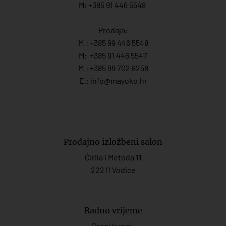
M: +385 91 446 5548
Prodaja:
M.:
+385 99 446 5548
M:
+385 91 446 554
7
M.:
+385 99 702 8258
E.:
info@mayoko.
hr
Prodajno izložbeni salon
Ćirila i Metoda 11
22211 Vodice
Radno vrijeme
Dragi kupci,