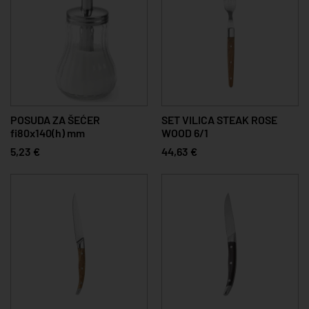
POSUDA ZA ŠEĆER
SET VILICA STEAK ROSE
fi80x140(h) mm
WOOD 6/1
5,23 €
44,63 €