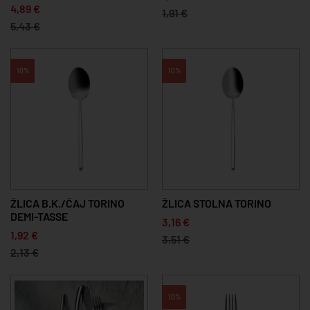
4,89 €
1,91 €
5,43 €
10%
10%
ŽLICA B.K./ČAJ TORINO
ŽLICA STOLNA TORINO
DEMI-TASSE
3,16 €
1,92 €
3,51 €
2,13 €
10%