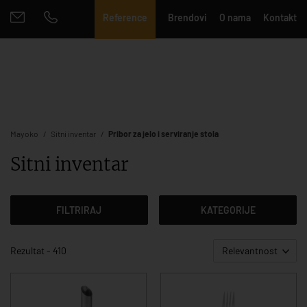
Reference
Brendovi
O nama
Kontakt
Mayoko
Sitni inventar
Pribor za jelo i serviranje stola
Sitni inventar
FILTRIRAJ
KATEGORIJE
Rezultat - 410
Relevantnost