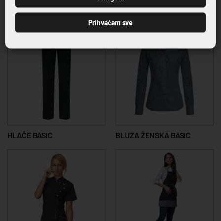
23,04 €
40,46 €
Prihvaćam sve
HLAČE BASIC
BLUZA ŽENSKA BASIC