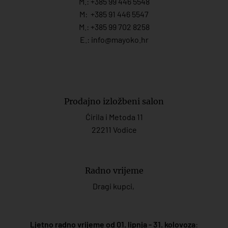
M.:
+385 99 446 5548
M:
+385 91 446 554
7
M.:
+385 99 702 8258
E.:
info@mayoko.
hr
Prodajno izložbeni salon
Ćirila i Metoda 11
22211 Vodice
Radno vrijeme
Dragi kupci,
Ljetno radno vrijeme od 01. lipnja - 31. kolovoza
: