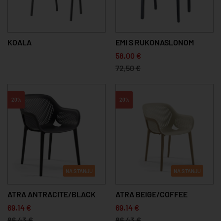
KOALA
EMI S RUKONASLONOM
58,00 €
72,50 €
20%
20%
NA STANJU
NA STANJU
ATRA ANTRACITE/BLACK
ATRA BEIGE/COFFEE
69,14 €
69,14 €
86,43 €
86,43 €