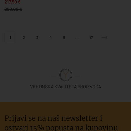
217,50 €
290,00 €
1
2
3
4
5
...
17
VRHUNSKA KVALITETA PROIZVODA
Prijavi se na naš newsletter i
ostvari 15% popusta na kupovinu