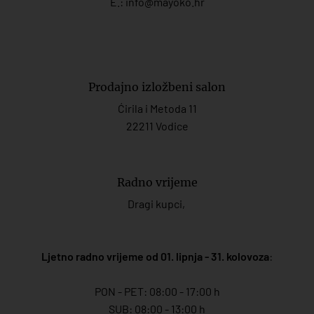
E.:
info@mayoko.
hr
Prodajno izložbeni salon
Ćirila i Metoda 11
22211 Vodice
Radno vrijeme
Dragi kupci,
Ljetno radno vrijeme od 01. lipnja - 31. kolovoza
:
PON - PET: 08:00 - 17:00 h
SUB: 08:00 - 13:00 h