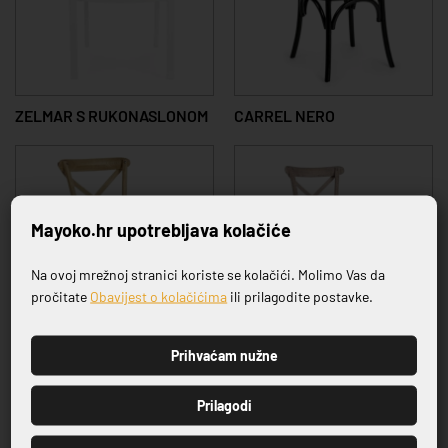
ZELMAR S RUKONASLONOM
CARREL NERO
Mayoko.hr upotrebljava kolačiće
Na ovoj mrežnoj stranici koriste se kolačići. Molimo Vas da
Prijavite se na naš newsletter
pročitate
Obavijest o kolačićima
ili prilagodite postavke.
Prihvaćam nužne
CROSS MARONE NATURAL
CROSS NATURALE
PRIJAVI SE
Prilagodi