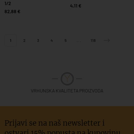
1/2
4,11 €
82,88 €
1
2
3
4
5
...
118
VRHUNSKA KVALITETA PROIZVODA
Prijavi se na naš newsletter i
ostvari 15% popusta na kupovinu