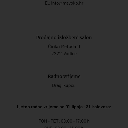
E.:
info@mayoko.
hr
Prodajno izložbeni salon
Ćirila i Metoda 11
22211 Vodice
Radno vrijeme
Dragi kupci,
Ljetno radno vrijeme od 01. lipnja - 31. kolovoza
:
PON - PET: 08:00 - 17:00 h
SUB: 08:00 - 13:00 h