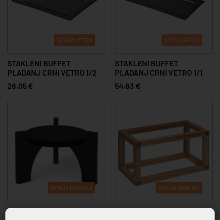
SERIJA VETRO
SERIJA VETRO
STAKLENI BUFFET
STAKLENI BUFFET
PLADANJ CRNI VETRO 1/2
PLADANJ CRNI VETRO 1/1
28,05 €
54,83 €
SERIJA MADEIRA
SERIJA MADEIRA
STALAK ZA DISPENZER
STALAK ZA BUFFET GN 1/3