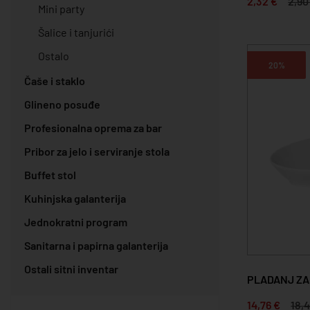
2,32 €
2,90
Mini party
Šalice i tanjurići
Ostalo
20%
Čaše i staklo
Glineno posuđe
Profesionalna oprema za bar
Pribor za jelo i serviranje stola
Buffet stol
Kuhinjska galanterija
Jednokratni program
Sanitarna i papirna galanterija
Ostali sitni inventar
PLADANJ ZA 
14,76 €
18,