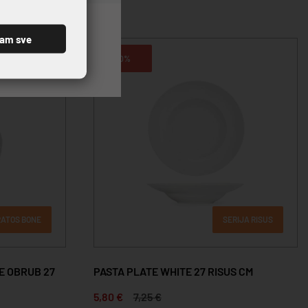
ćam sve
20%
RATOS BONE
SERIJA RISUS
E OBRUB 27
PASTA PLATE WHITE 27 RISUS CM
5,80 €
7,25 €