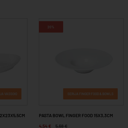
20%
JA VASSOIO
SERIJA FINGER FOOD & BOWLS
42X23X5,5CM
PASTA BOWL FINGER FOOD 15X3,3CM
4,54 €
5,68 €