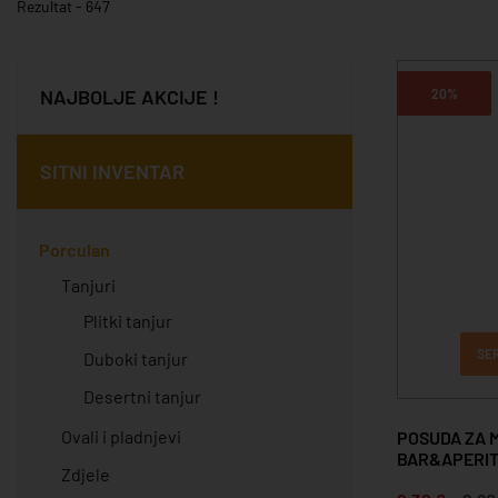
Rezultat - 647
NAJBOLJE AKCIJE !
20%
SITNI INVENTAR
Porculan
Tanjuri
Plitki tanjur
SE
Duboki tanjur
Desertni tanjur
Ovali i pladnjevi
POSUDA ZA 
BAR&APERIT
Zdjele