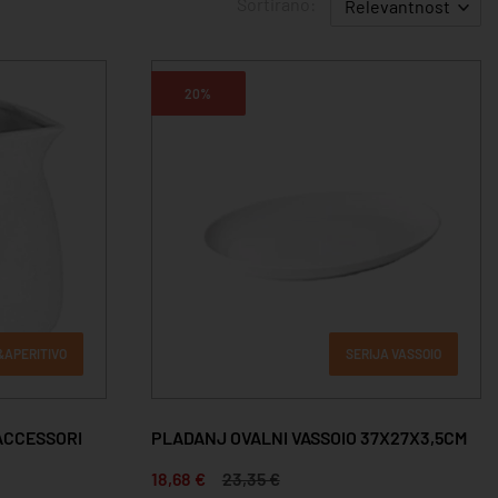
Sortirano:
Relevantnost
20%
&APERITIVO
SERIJA VASSOIO
ACCESSORI
PLADANJ OVALNI VASSOIO 37X27X3,5CM
18,68 €
23,35 €