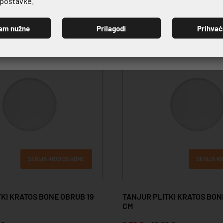
e postavke.
am nužne
Prilagodi
Prihva
PRIJAVI SE
20%
SERIJA KRATOS BONE
SERIJA K
KI KRATOS BONE OBRUB 19
TANJUR PLITKI KRATOS BON
CM