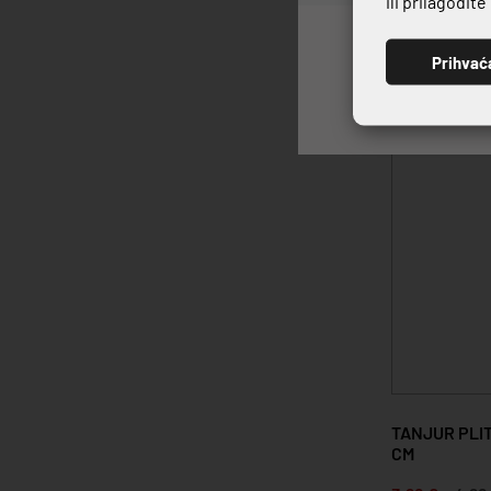
ili prilagodit
Prihvać
20%
TANJUR PLIT
CM