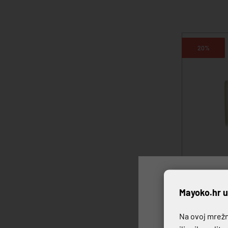
20%
P
Mayoko.hr u
TANJUR PLI
Na ovoj mrežno
9,64 €
12,0