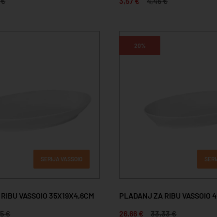
 €
3,57 €
4,46 €
20%
SERIJA VASSOIO
SERI
RIBU VASSOIO 35X19X4,6CM
PLADANJ ZA RIBU VASSOIO 
45 €
26,66 €
33,33 €