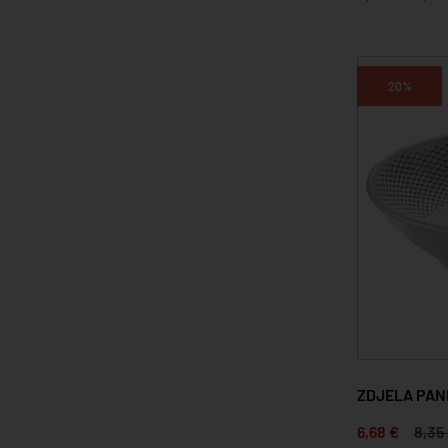
20%
ZDJELA PANI
6,68 €
8,35