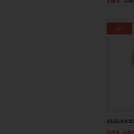
3,98 €
4,98
20%
ZDJELICA BO
3,77 €
4,71 