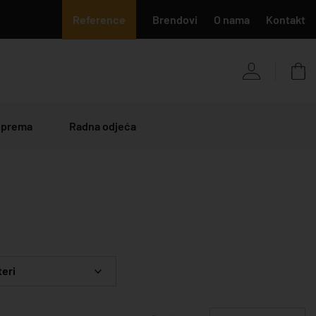
Reference
Brendovi
O nama
Kontakt
 oprema
Radna odjeća
teri