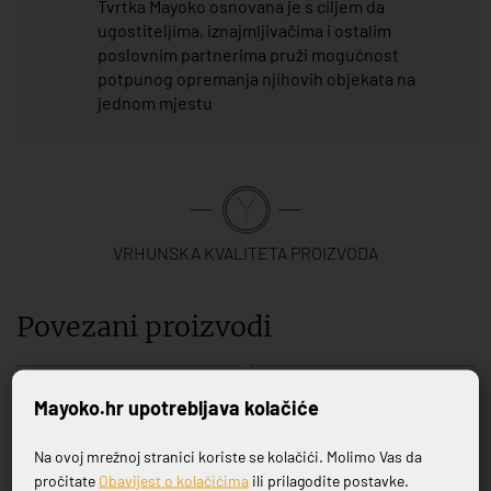
Tvrtka Mayoko osnovana je s ciljem da
ugostiteljima, iznajmljivačima i ostalim
poslovnim partnerima pruži mogućnost
potpunog opremanja njihovih objekata na
jednom mjestu
VRHUNSKA KVALITETA PROIZVODA
Povezani proizvodi
Mayoko.hr upotrebljava kolačiće
Na ovoj mrežnoj stranici koriste se kolačići. Molimo Vas da
Prijavite se na naš newsletter
pročitate
Obavijest o kolačićima
ili prilagodite postavke.