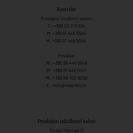
Kontakt
Prodajno izložbeni salon:
T.:
+385 22 216 634
M. +385 91 446 5504
M: +385 91 446 5548
Prodaja:
M.:
+385 99 446 5548
M:
+385 91 446 554
7
M.:
+385 99 702 8258
E.:
info@mayoko.
hr
Prodajno izložbeni salon
Ćirila i Metoda 11