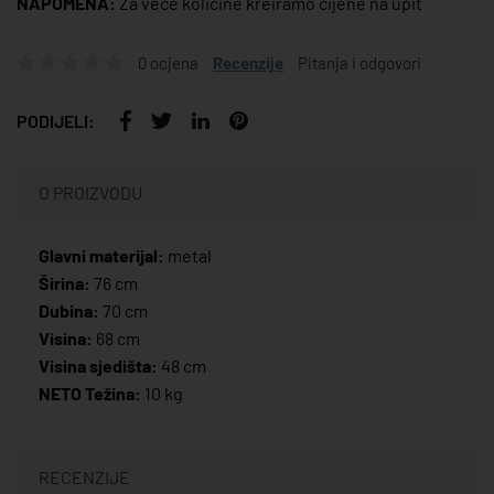
NAPOMENA:
Za veće količine kreiramo cijene na upit
0 ocjena
Recenzije
Pitanja i odgovori
PODIJELI:
O PROIZVODU
Glavni materijal:
metal
Širina:
76 cm
Dubina:
70 cm
Visina:
68 cm
Visina sjedišta:
48 cm
NETO Težina:
10 kg
RECENZIJE