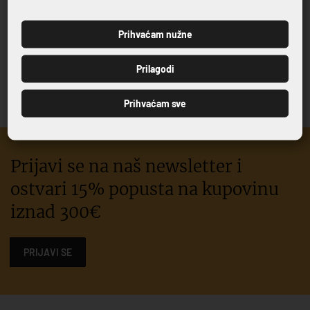
Prihvaćam nužne
PRIJAVI SE
Prilagodi
AURA
AURA BAR
Prihvaćam sve
Prijavi se na naš newsletter i
ostvari 15% popusta na kupovinu
iznad 300€
PRIJAVI SE