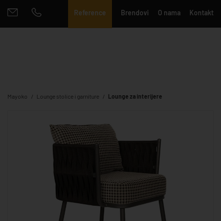
Reference
Brendovi
O nama
Kontakt
Mayoko
Lounge stolice i garniture
Lounge za interijere