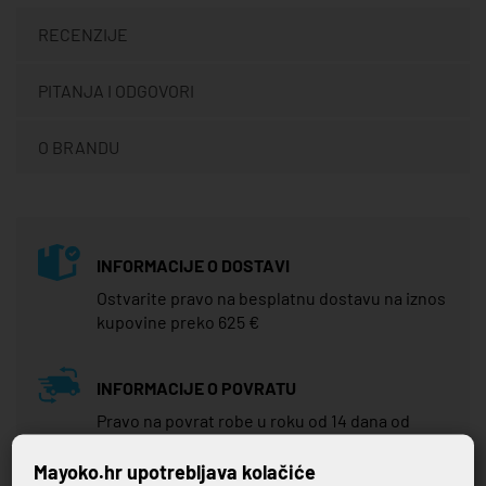
RECENZIJE
PITANJA I ODGOVORI
O BRANDU
INFORMACIJE O DOSTAVI
Ostvarite pravo na besplatnu dostavu na iznos
kupovine preko 625 €
INFORMACIJE O POVRATU
Pravo na povrat robe u roku od 14 dana od
dana zaprimanja robe
Mayoko.hr upotrebljava kolačiće