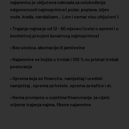
najamninu je uključena naknada za oslobođenje
odgovornosti najmoprimca ( požar, poplava, izljev
vode, krađa, vandalizam... Lom i nemar nisu uključeni )
• Trajanje najma je od 12 - 60 mjeseci (ovisi o opremi i o
bonitetnoj procjeni konačnog najmoprimca)
• Bez učešća, akontacije ili jamčevine
• Najamnine se knjiže u trošak i 100 % su priznat trošak
poslovanja
• Oprema koja se financira: namještaj i uredski
namještaj , oprema za hotele, oprema za kafiće i dr.
• Nema promjene u uvjetima financiranja za cijelo
vrijeme trajanja najma, fiksne najamnine