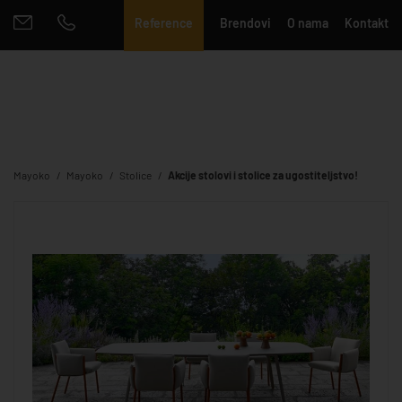
Reference
Brendovi
O nama
Kontakt
Mayoko
Mayoko
Stolice
Akcije stolovi i stolice za ugostiteljstvo!