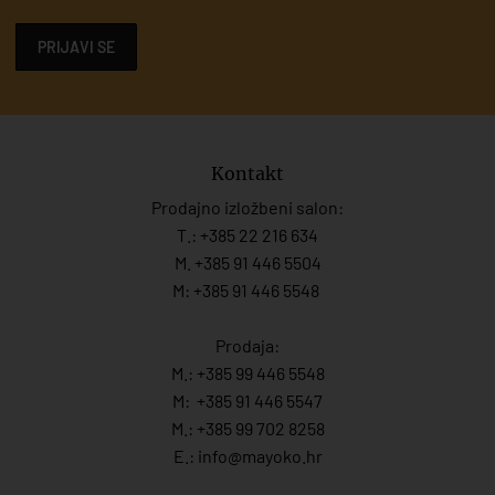
PRIJAVI SE
Kontakt
Prodajno izložbeni salon:
T.:
+385 22 216 634
M. +385 91 446 5504
M: +385 91 446 5548
Prodaja:
M.:
+385 99 446 5548
M:
+385 91 446 554
7
M.:
+385 99 702 8258
E.:
info@mayoko.
hr