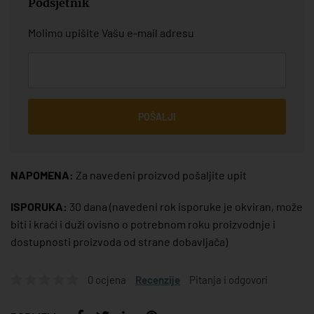
Podsjetnik
Molimo upišite Vašu e-mail adresu
POŠALJI
NAPOMENA:
Za navedeni proizvod pošaljite upit
ISPORUKA:
30 dana
(navedeni rok isporuke je okviran, može
biti i kraći i duži ovisno o potrebnom roku proizvodnje i
dostupnosti proizvoda od strane dobavljača)
0 ocjena
Recenzije
Pitanja i odgovori