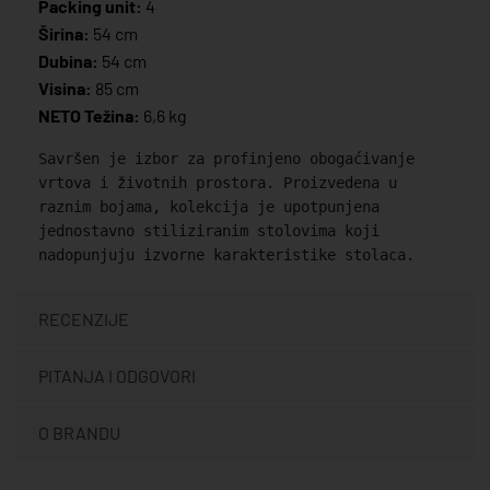
Packing unit:
4
Širina:
54 cm
Dubina:
54 cm
Visina:
85 cm
NETO Težina:
6,6 kg
Savršen je izbor za profinjeno obogaćivanje
vrtova i životnih prostora. Proizvedena u
raznim bojama, kolekcija je upotpunjena
jednostavno stiliziranim stolovima koji
nadopunjuju izvorne karakteristike stolaca.
RECENZIJE
PITANJA I ODGOVORI
O BRANDU