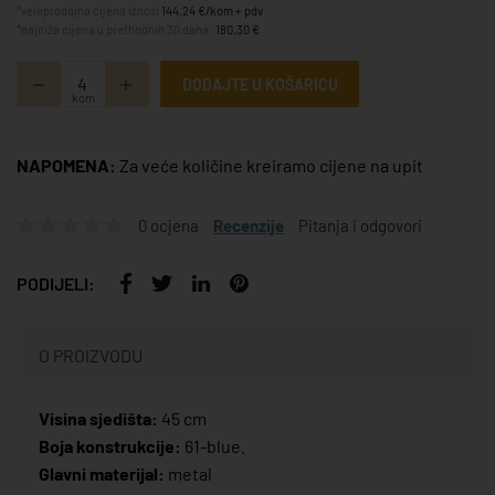
*veleprodajna cijena iznosi
144,24 €/kom + pdv
*najniža cijena u prethodnih 30 dana:
180,30 €
DODAJTE U KOŠARICU
kom
NAPOMENA:
Za veće količine kreiramo cijene na upit
0 ocjena
Recenzije
Pitanja i odgovori
PODIJELI:
O PROIZVODU
Visina sjedišta:
45 cm
Boja konstrukcije:
61-blue.
Glavni materijal:
metal