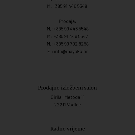
M: +385 91 446 5548
Prodaja:
M.:
+385 99 446 5548
M:
+385 91 446 554
7
M.:
+385 99 702 8258
E.:
info@mayoko.
hr
Prodajno izložbeni salon
Ćirila i Metoda 11
22211 Vodice
Radno vrijeme