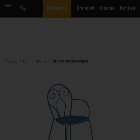
Reference
Brendovi
O nama
Kontakt
Mayoko
Emu
Stolice
Stolice za eksterijere