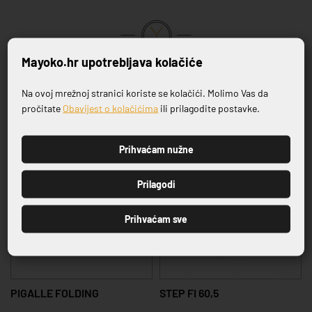
Mayoko.hr upotrebljava kolačiće
VRHUNSKA KVALITETA PROIZVODA
Na ovoj mrežnoj stranici koriste se kolačići. Molimo Vas da
Prijavite se na naš newsletter
Povezani proizvodi
pročitate
Obavijest o kolačićima
ili prilagodite postavke.
Prihvaćam nužne
PRIJAVI SE
Prilagodi
Prihvaćam sve
PIGALLE FOLDING
STEP FI 60,5