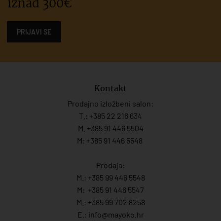
iznad 300€
PRIJAVI SE
Kontakt
Prodajno izložbeni salon:
T.:
+385 22 216 634
M. +385 91 446 5504
M: +385 91 446 5548
Prodaja:
M.:
+385 99 446 5548
M:
+385 91 446 554
7
M.:
+385 99 702 8258
E.:
info@mayoko.
hr