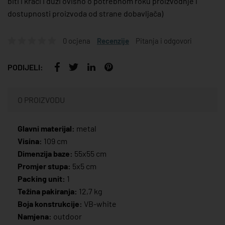
biti i kraći i duži ovisno o potrebnom roku proizvodnje i
dostupnosti proizvoda od strane dobavljača)
0 ocjena
Recenzije
Pitanja i odgovori
PODIJELI:
O PROIZVODU
Glavni materijal:
metal
Visina:
109 cm
Dimenzija baze:
55x55 cm
Promjer stupa:
5x5 cm
Packing unit:
1
Težina pakiranja:
12,7 kg
Boja konstrukcije:
VB-white
Namjena:
outdoor