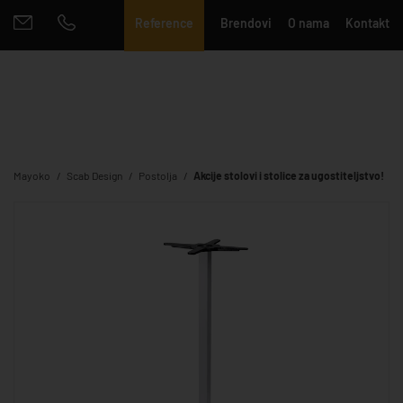
Reference
Brendovi
O nama
Kontakt
Mayoko
Scab Design
Postolja
Akcije stolovi i stolice za ugostiteljstvo!