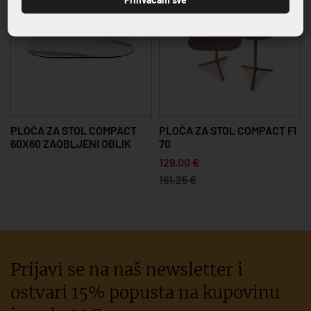
PLOČA ZA STOL COMPACT
PLOČA ZA STOL COMPACT FI
60X60 ZAOBLJENI OBLIK
70
129,00 €
161,25 €
Prijavi se na naš newsletter i
ostvari 15% popusta na kupovinu