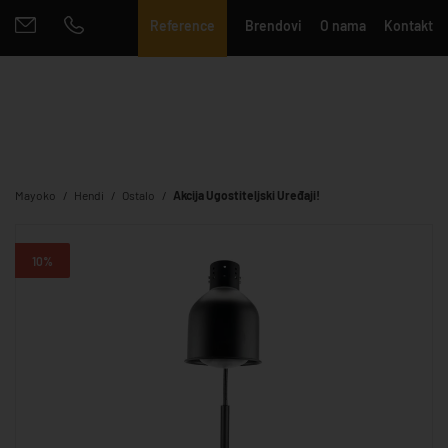
Reference
Brendovi
O nama
Kontakt
Mayoko
Hendi
Ostalo
Akcija Ugostiteljski Uređaji!
10%