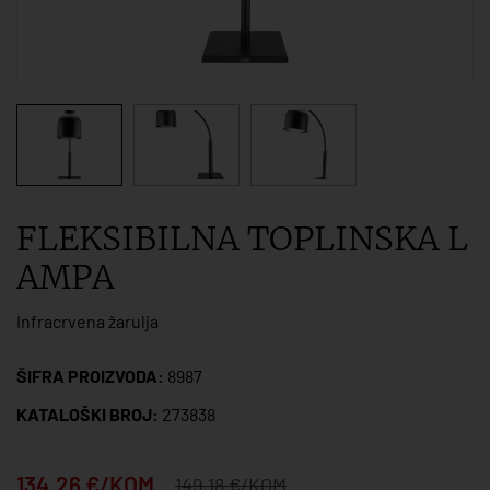
FLEKSIBILNA TOPLINSKA L
AMPA
Infracrvena žarulja
ŠIFRA PROIZVODA:
8987
KATALOŠKI BROJ:
273838
134,26 €/KOM
149,18 €/KOM