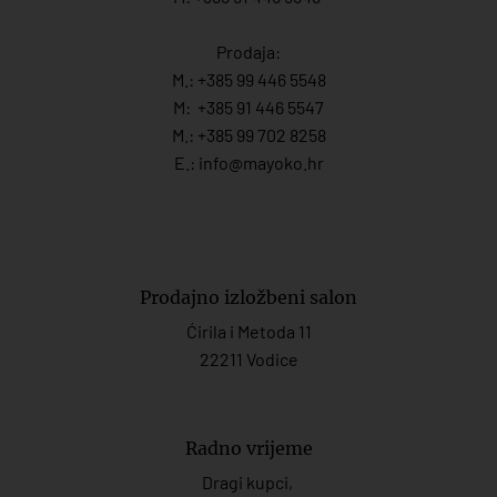
Prodaja:
M.:
+385 99 446 5548
M:
+385 91 446 554
7
M.:
+385 99 702 8258
E.:
info@mayoko.
hr
Prodajno izložbeni salon
Ćirila i Metoda 11
22211 Vodice
Radno vrijeme
Dragi kupci,