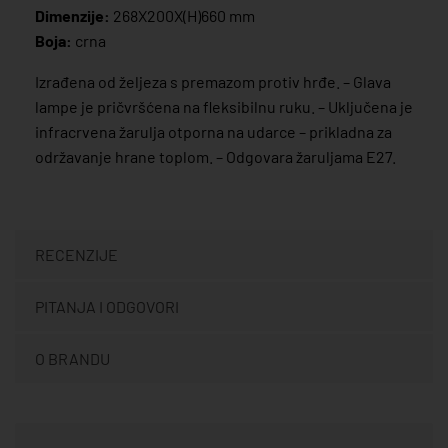
Dimenzije:
268X200X(H)660 mm
Boja:
crna
Izrađena od željeza s premazom protiv hrđe. – Glava
lampe je pričvršćena na fleksibilnu ruku. – Uključena je
infracrvena žarulja otporna na udarce – prikladna za
održavanje hrane toplom. – Odgovara žaruljama E27.
RECENZIJE
PITANJA I ODGOVORI
O BRANDU