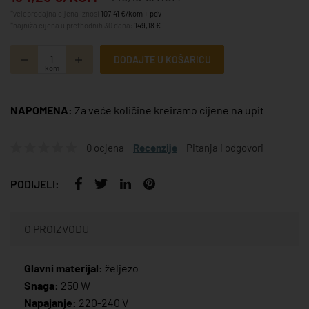
*veleprodajna cijena iznosi
107,41 €/kom + pdv
*najniža cijena u prethodnih 30 dana:
149,18 €
DODAJTE U KOŠARICU
kom
NAPOMENA:
Za veće količine kreiramo cijene na upit
0 ocjena
Recenzije
Pitanja i odgovori
PODIJELI:
O PROIZVODU
Glavni materijal:
željezo
Snaga:
250 W
Napajanje:
220-240 V