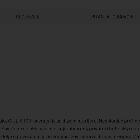
RECENZIJE
PITANJA I ODGOVORI
u, GIULIA POP savršen je za dizajn interijera. Nadslonjač profinj
avršeno se uklapa u bilo koji zatvoreni, privatni i hotelski, resto
e dolje u povezanim proizvodima. Savršena za dizajn interijera. Z