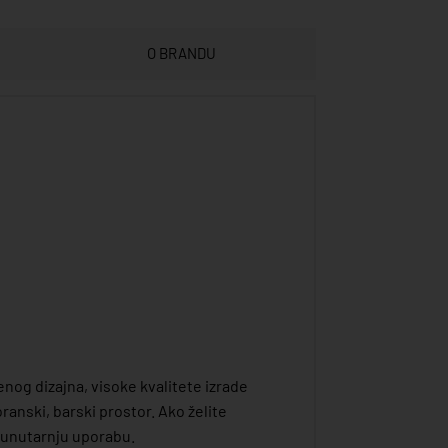
O BRANDU
enog dizajna, visoke kvalitete izrade
ranski, barski prostor. Ako želite
a unutarnju uporabu.