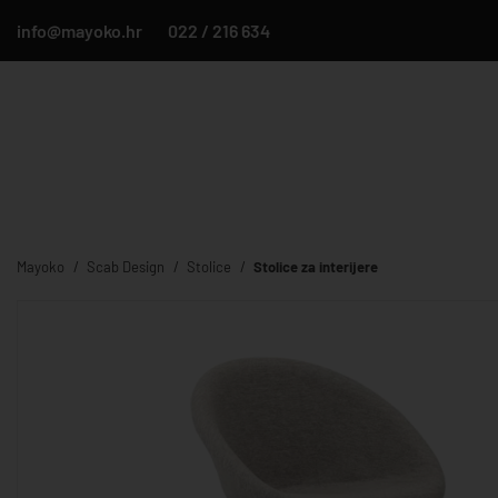
info@mayoko.hr
022 / 216 634
Mayoko
Scab Design
Stolice
Stolice za interijere