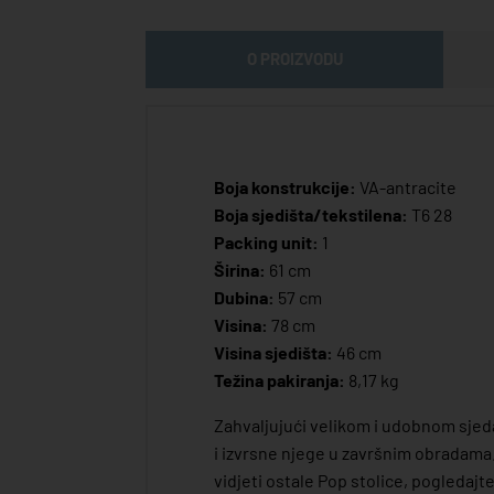
O PROIZVODU
Boja konstrukcije:
VA-antracite
Boja sjedišta/tekstilena:
T6 28
Packing unit:
1
Širina:
61 cm
Dubina:
57 cm
Visina:
78 cm
Visina sjedišta:
46 cm
Težina pakiranja:
8,17 kg
Zahvaljujući velikom i udobnom sjedal
i izvrsne njege u završnim obradama. S
vidjeti ostale Pop stolice, pogledajt