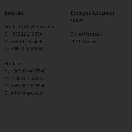
Kontakt
Prodajno izložbeni
salon
Prodajno izložbeni salon:
T.:
+385 22 216 634
Ćirila i Metoda 11
M. +385 91 446 5504
22211 Vodice
M: +385 91 446 5548
Prodaja:
M.:
+385 99 446 5548
M:
+385 91 446 554
7
M.:
+385 99 702 8258
E.:
info@mayoko.
hr