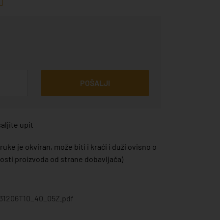
POŠALJI
ljite upit
uke je okviran, može biti i kraći i duži ovisno o
sti proizvoda od strane dobavljača)
31206T10_40_05Z.pdf