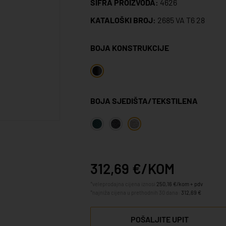
ŠIFRA PROIZVODA:
4626
KATALOŠKI BROJ:
2685 VA T6 28
BOJA KONSTRUKCIJE
BOJA SJEDIŠTA/TEKSTILENA
312,69 €/KOM
*veleprodajna cijena iznosi
250,16 €/kom + pdv
*najniža cijena u prethodnih 30 dana:
312,69 €
POŠALJITE UPIT