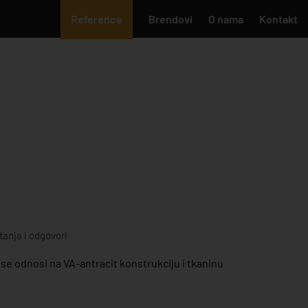
Reference
Brendovi
O nama
Kontakt
tanja i odgovori
e odnosi na VA-antracit konstrukciju i tkaninu