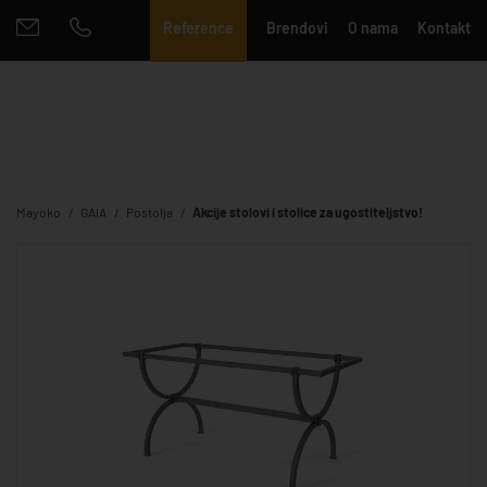
Reference
Brendovi
O nama
Kontakt
Mayoko
GAIA
Postolja
Akcije stolovi i stolice za ugostiteljstvo!