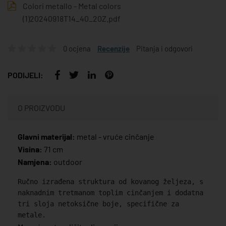
Colori metallo - Metal colors
(1)20240918T14_40_20Z.pdf
0 ocjena
Recenzije
Pitanja i odgovori
PODIJELI:
O PROIZVODU
Glavni materijal:
metal - vruće cinčanje
Visina:
71 cm
Namjena:
outdoor
Ručno izrađena struktura od kovanog željeza, s
naknadnim tretmanom toplim cinčanjem i dodatna
tri sloja netoksične boje, specifične za
metale.