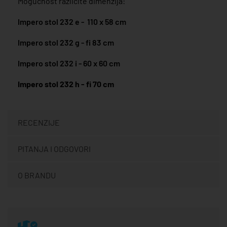
Mogućnost različite dimenzija:
Impero stol 232 e - 110 x 58 cm
Impero stol 232 g - fi 83 cm
Impero stol 232 i - 60 x 60 cm
Impero stol 232 h - fi 70 cm
RECENZIJE
PITANJA I ODGOVORI
O BRANDU