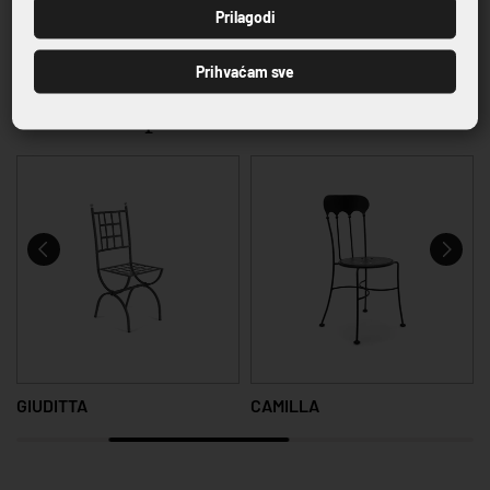
PRIJAVI SE
Prilagodi
VRHUNSKA KVALITETA PROIZVODA
Prihvaćam sve
Povezani proizvodi
GIUDITTA
CAMILLA