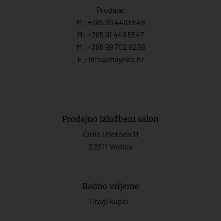
Prodaja:
M.:
+385 99 446 5548
M:
+385 91 446 554
7
M.:
+385 99 702 8258
E.:
info@mayoko.
hr
Prodajno izložbeni salon
Ćirila i Metoda 11
22211 Vodice
Radno vrijeme
Dragi kupci,