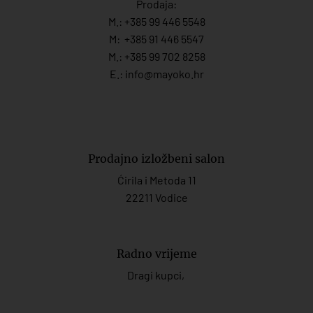
Prodaja:
M.:
+385 99 446 5548
M:
+385 91 446 554
7
M.:
+385 99 702 8258
E.:
info@mayoko.
hr
Prodajno izložbeni salon
Ćirila i Metoda 11
22211 Vodice
Radno vrijeme
Dragi kupci,