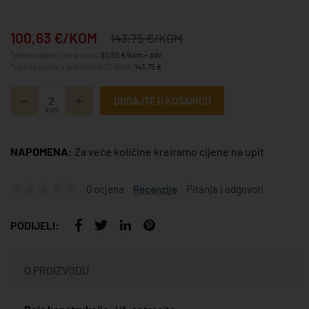
100,63 €/KOM
143,75 €/KOM
*veleprodajna cijena iznosi
80,50 €/kom + pdv
*najniža cijena u prethodnih 30 dana:
143,75 €
DODAJTE U KOŠARICU
kom
NAPOMENA:
Za veće količine kreiramo cijene na upit
0 ocjena
Recenzije
Pitanja i odgovori
PODIJELI:
O PROIZVODU