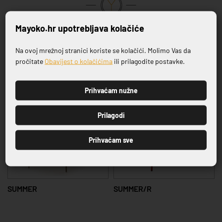
VRHUNSKA KVALITETA PROIZVODA
Mayoko.hr upotrebljava kolačiće
Na ovoj mrežnoj stranici koriste se kolačići. Molimo Vas da
Povezani proizvodi
Prijavite se na naš newsletter
pročitate
Obavijest o kolačićima
ili prilagodite postavke.
Prihvaćam nužne
PRIJAVI SE
Prilagodi
Prihvaćam sve
SUMMER
SUMMER/R