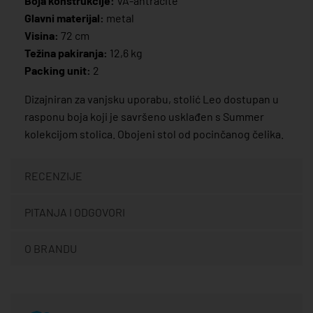
Boja konstrukcije:
VA-antracite
Glavni materijal:
metal
Visina:
72 cm
Težina pakiranja:
12,6 kg
Packing unit:
2
Dizajniran za vanjsku uporabu, stolić Leo dostupan u
rasponu boja koji je savršeno usklađen s Summer
kolekcijom stolica. Obojeni stol od pocinčanog čelika.
RECENZIJE
PITANJA I ODGOVORI
O BRANDU