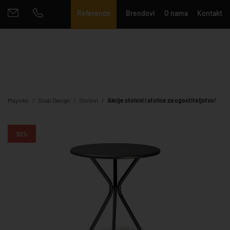
Reference
Brendovi
O nama
Kontakt
Mayoko
Scab Design
Stolovi
Akcije stolovi i stolice za ugostiteljstvo!
30%