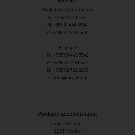
Kontakt
Prodajno izložbeni salon:
T.:
+385 22 216 634
M. +385 91 446 5504
M: +385 91 446 5548
Prodaja:
M.:
+385 99 446 5548
M:
+385 91 446 554
7
M.:
+385 99 702 8258
E.:
info@mayoko.
hr
Prodajno izložbeni salon
Ćirila i Metoda 11
22211 Vodice