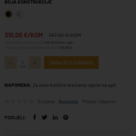
BOJA KONSTRUKCIJE
310,00 €/KOM
387,50 €/KOM
*veleprodajna cijena iznosi
248,00 €/kom + pdv
*najniža cijena u prethodnih 30 dana:
329,38 €
DODAJTE U KOŠARICU
kom
NAPOMENA:
Za veće količine kreiramo cijene na upit
0 ocjena
Recenzije
Pitanja i odgovori
PODIJELI: