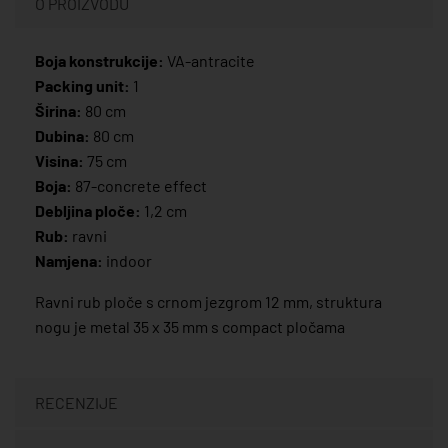
O PROIZVODU
Boja konstrukcije:
VA-antracite
Packing unit:
1
Širina:
80 cm
Dubina:
80 cm
Visina:
75 cm
Boja:
87-concrete effect
Debljina ploče:
1,2 cm
Rub:
ravni
Namjena:
indoor
Ravni rub ploče s crnom jezgrom 12 mm, struktura
nogu je metal 35 x 35 mm s compact pločama
RECENZIJE