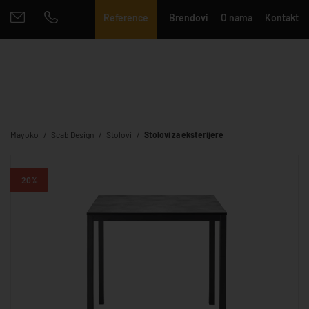
Reference
Brendovi
O nama
Kontakt
Mayoko
Scab Design
Stolovi
Stolovi za eksterijere
20%