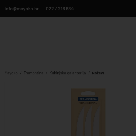
info@mayoko.hr
022 / 216 634
Mayoko
Tramontina
Kuhinjska galanterija
Noževi