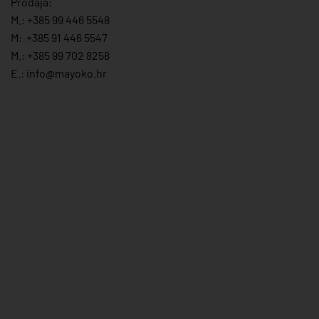
Prodaja:
M.:
+385 99 446 5548
M:
+385 91 446 554
7
M.:
+385 99 702 8258
E.:
info@mayoko.
hr