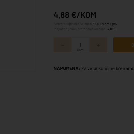
4,88 €/KOM
*veleprodajna cijena iznosi
3,90 €/kom + pdv
*najniža cijena u prethodnih 30 dana:
4,88 €
D
kom
NAPOMENA:
Za veće količine kreiramo