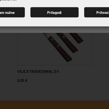
am nužne
Prilagodi
Prihva
PRIJAVI SE
VILICA TRADICIONAL 3/1
5,53 €