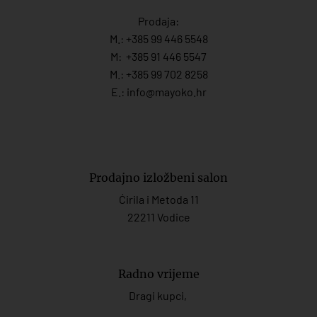
Prodaja:
M.:
+385 99 446 5548
M:
+385 91 446 554
7
M.:
+385 99 702 8258
E.:
info@mayoko.
hr
Prodajno izložbeni salon
Ćirila i Metoda 11
22211 Vodice
Radno vrijeme
Dragi kupci,