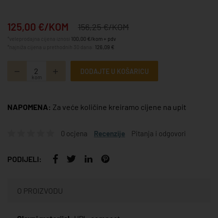
125,00 €/KOM
156,25 €/KOM
*veleprodajna cijena iznosi
100,00 €/kom + pdv
*najniža cijena u prethodnih 30 dana:
126,09 €
DODAJTE U KOŠARICU
kom
NAPOMENA:
Za veće količine kreiramo cijene na upit
0 ocjena
Recenzije
Pitanja i odgovori
PODIJELI:
O PROIZVODU