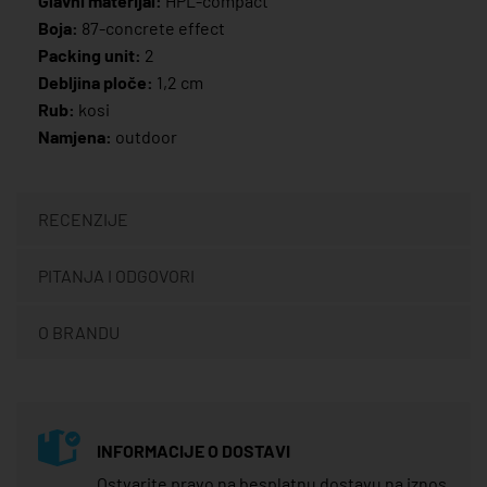
Glavni materijal:
HPL-compact
Boja:
87-concrete effect
Packing unit:
2
Debljina ploče:
1,2 cm
Rub:
kosi
Namjena:
outdoor
RECENZIJE
PITANJA I ODGOVORI
O BRANDU
INFORMACIJE O DOSTAVI
Ostvarite pravo na besplatnu dostavu na iznos