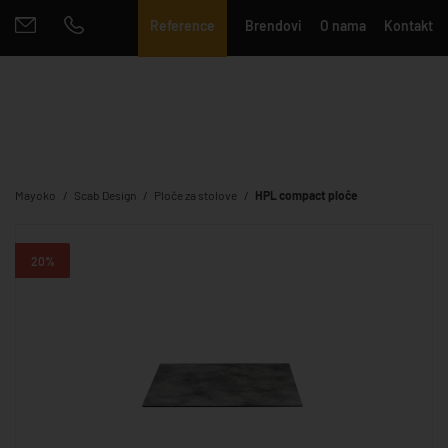
Reference
Brendovi
O nama
Kontakt
Mayoko
Scab Design
Ploče za stolove
HPL compact ploče
20%