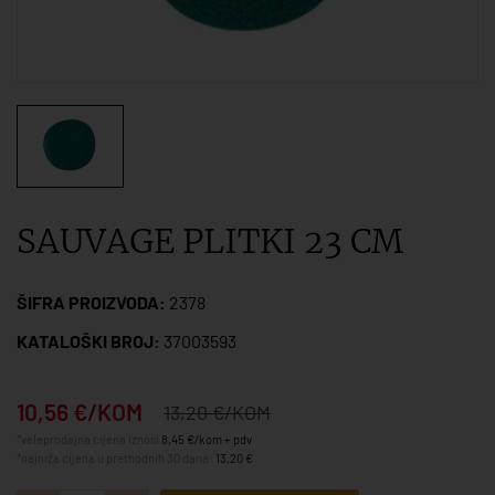
SAUVAGE PLITKI 23 CM
ŠIFRA PROIZVODA:
2378
KATALOŠKI BROJ:
37003593
10,56 €/KOM
13,20 €/KOM
*veleprodajna cijena iznosi
8,45 €/kom + pdv
*najniža cijena u prethodnih 30 dana:
13,20 €