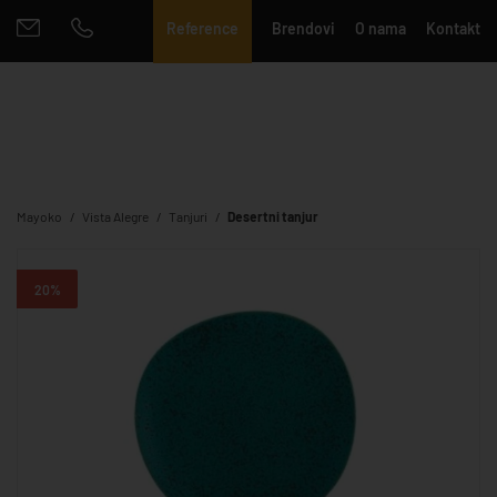
Reference
Brendovi
O nama
Kontakt
Mayoko
Vista Alegre
Tanjuri
Desertni tanjur
20%