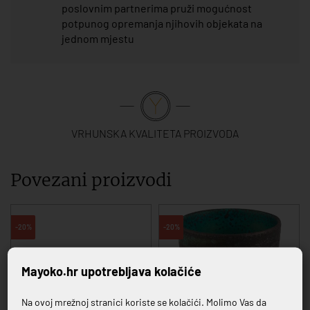
poslovnim partnerima pruži mogućnost
potpunog opremanja njihovih objekata na
jednom mjestu
VRHUNSKA KVALITETA PROIZVODA
Povezani proizvodi
-20%
-20%
Mayoko.hr upotrebljava kolačiće
Na ovoj mrežnoj stranici koriste se kolačići. Molimo Vas da