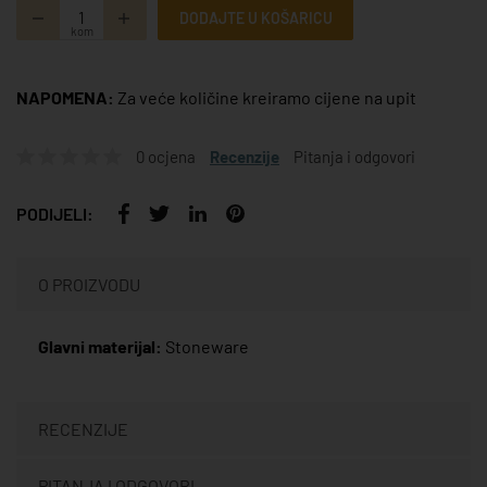
DODAJTE U KOŠARICU
kom
NAPOMENA:
Za veće količine kreiramo cijene na upit
0 ocjena
Recenzije
Pitanja i odgovori
PODIJELI:
O PROIZVODU
Glavni materijal:
Stoneware
RECENZIJE
PITANJA I ODGOVORI