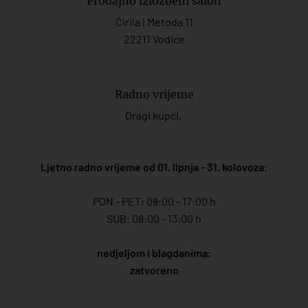
Prodajno izložbeni salon
Ćirila i Metoda 11
22211 Vodice
Radno vrijeme
Dragi kupci,
Ljetno radno vrijeme od 01. lipnja - 31. kolovoza
:
PON - PET: 08:00 - 17:00 h
SUB: 08:00 - 13:00 h
nedjeljom i blagdanima:
zatvoreno