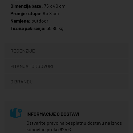
Dimenzija baze:
75 x 40 cm
Promjer stupa:
8 x 8 cm
Namjena:
outdoor
Težina pakiranja:
35,80 kg
RECENZIJE
PITANJA I ODGOVORI
O BRANDU
INFORMACIJE O DOSTAVI
Ostvarite pravo na besplatnu dostavu na iznos
kupovine preko 625 €