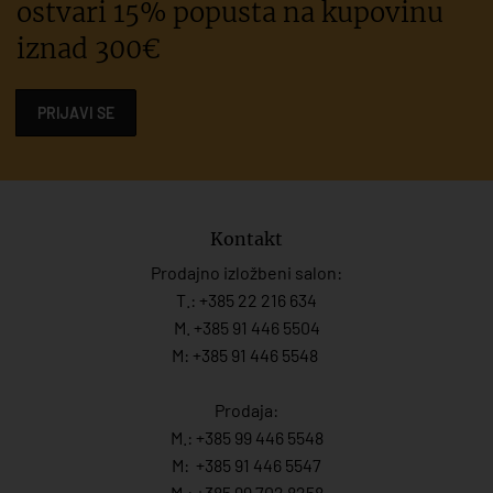
ostvari 15% popusta na kupovinu
iznad 300€
PRIJAVI SE
Kontakt
Prodajno izložbeni salon:
T.:
+385 22 216 634
M. +385 91 446 5504
M: +385 91 446 5548
Prodaja:
M.:
+385 99 446 5548
M:
+385 91 446 554
7
M.:
+385 99 702 8258