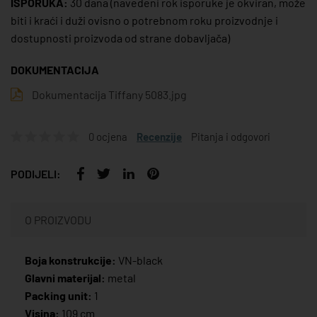
ISPORUKA:
30 dana
(navedeni rok isporuke je okviran, može
biti i kraći i duži ovisno o potrebnom roku proizvodnje i
dostupnosti proizvoda od strane dobavljača)
DOKUMENTACIJA
Dokumentacija Tiffany 5083.jpg
0 ocjena
Recenzije
Pitanja i odgovori
PODIJELI:
O PROIZVODU
Boja konstrukcije:
VN-black
Glavni materijal:
metal
Packing unit:
1
Visina:
109 cm