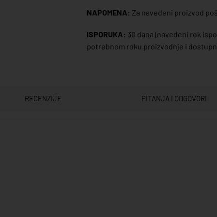
NAPOMENA:
Za navedeni proizvod poša
ISPORUKA:
30 dana
(navedeni rok ispor
potrebnom roku proizvodnje i dostupno
RECENZIJE
PITANJA I ODGOVORI