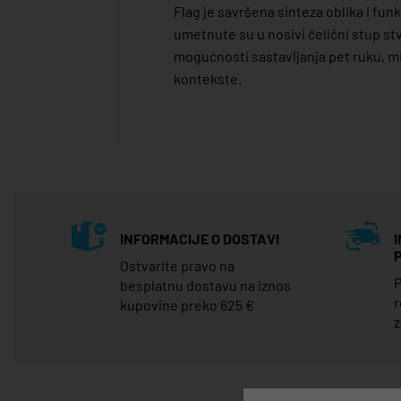
Flag je savršena sinteza oblika i fun
umetnute su u nosivi čelični stup stv
mogućnosti sastavljanja pet ruku, mij
kontekste.
INFORMACIJE O DOSTAVI
Ostvarite pravo na
P
besplatnu dostavu na iznos
r
kupovine preko 625 €
z