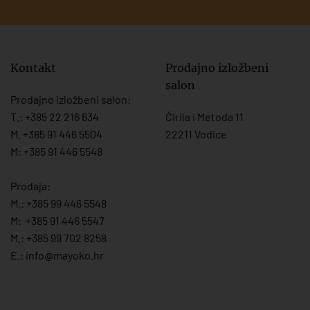
Kontakt
Prodajno izložbeni
salon
Prodajno izložbeni salon:
T.:
+385 22 216 634
Ćirila i Metoda 11
M. +385 91 446 5504
22211 Vodice
M: +385 91 446 5548
Prodaja:
M.:
+385 99 446 5548
M:
+385 91 446 554
7
M.:
+385 99 702 8258
E.:
info@mayoko.
hr