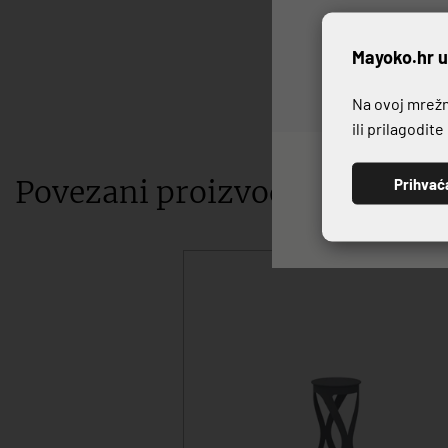
P
Mayoko.hr u
Na ovoj mrežno
ili prilagodit
Povezani proizvodi
Prihvać