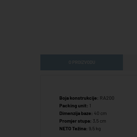
O PROIZVODU
Boja konstrukcije:
RA200
Packing unit:
1
Dimenzija baze:
40 cm
Promjer stupa:
3,5 cm
NETO Težina:
9,5 kg