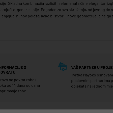
kcije. Skladna kombinacija različitih elemenata čine elegantan izg
arajući organske linije. Pogodan za sva okruženja, od javnog do st
enjajući njihov položaj kako bi stvorili nove geometrije, čine ga s
INFORMACIJE O
VAŠ PARTNER U PROJE
POVRATU
Tvrtka Mayoko osnovana j
ravo na povrat robe u
poslovnim partnerima 
oku od 14 dana od dana
objekata na jednom mj
aprimanja robe