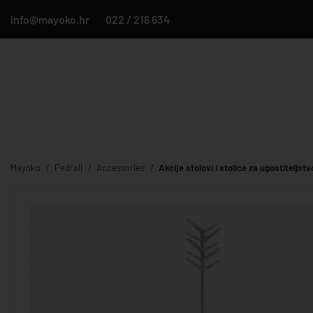
info@mayoko.hr
022 / 216 634
Mayoko
Pedrali
Accessories
Akcije stolovi i stolice za ugostiteljstv