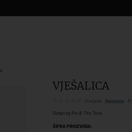
o!
VJEŠALICA
0 ocjena
Recenzije
Pi
Dizajn by Pio & Tito Toso
ŠIFRA PROIZVODA: