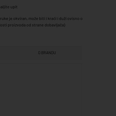
ljite upit
uke je okviran, može biti i kraći i duži ovisno o
sti proizvoda od strane dobavljača)
O BRANDU