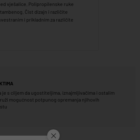
led vješalice. Polipropilenske ruke
ambenog. Čist dizajn i različite
vestranim i prikladnim za različite
KTIMA
e s ciljem da ugostiteljima, iznajmljivačima i ostalim
pruži mogućnost potpunog opremanja njihovih
estu