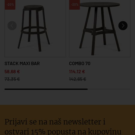
-20%
-20%
STACK MAXI BAR
COMBO 70
58,68 €
114,12 €
73,35 €
142,65 €
Prijavi se na naš newsletter i
ostvari 15% popusta na kupovinu