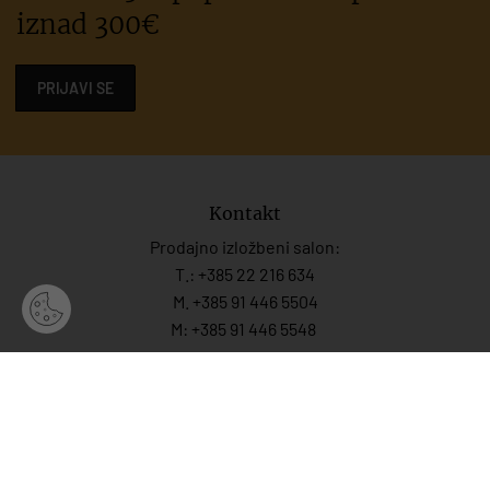
iznad 300€
PRIJAVI SE
Kontakt
Prodajno izložbeni salon:
T.:
+385 22 216 634
M. +385 91 446 5504
M: +385 91 446 5548
Prodaja:
M.:
+385 99 446 5548
M:
+385 91 446 554
7
M.:
+385 99 702 8258