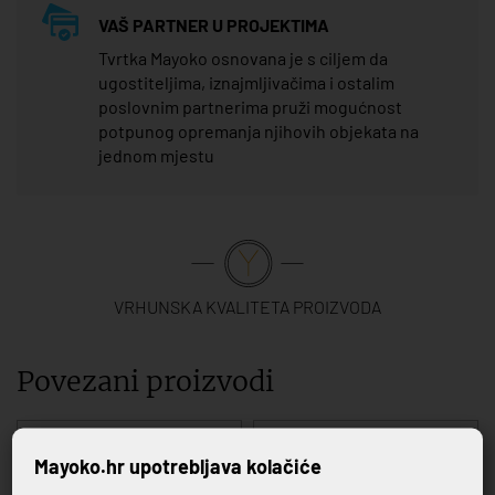
VAŠ PARTNER U PROJEKTIMA
Tvrtka Mayoko osnovana je s ciljem da
ugostiteljima, iznajmljivačima i ostalim
poslovnim partnerima pruži mogućnost
potpunog opremanja njihovih objekata na
jednom mjestu
VRHUNSKA KVALITETA PROIZVODA
Povezani proizvodi
Mayoko.hr upotrebljava kolačiće