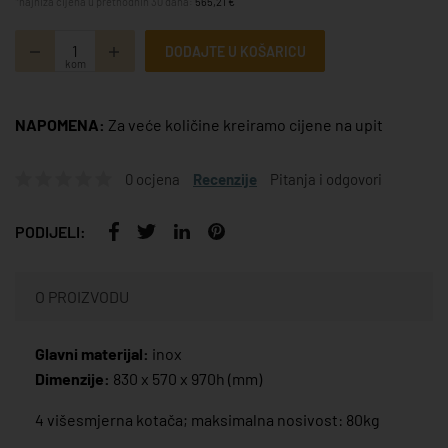
*najniža cijena u prethodnih 30 dana:
565,21 €
DODAJTE U KOŠARICU
kom
NAPOMENA:
Za veće količine kreiramo cijene na upit
0 ocjena
Recenzije
Pitanja i odgovori
PODIJELI:
O PROIZVODU
Glavni materijal:
inox
Dimenzije:
830 x 570 x 970h (mm)
4 višesmjerna kotača; maksimalna nosivost: 80kg