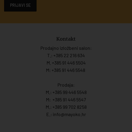
PRIJAVI SE
Kontakt
Prodajno izložbeni salon:
T.:
+385 22 216 634
M. +385 91 446 5504
M: +385 91 446 5548
Prodaja:
M.:
+385 99 446 5548
M:
+385 91 446 554
7
M.:
+385 99 702 8258
E.:
info@mayoko.
hr