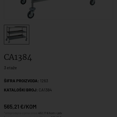
CA1384
3 etaže
ŠIFRA PROIZVODA:
1263
KATALOŠKI BROJ:
CA1384
565,21 €/KOM
*veleprodajna cijena iznosi
452,17 €/kom + pdv