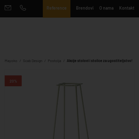
Reference
Brendovi
O nama
Kontakt
Mayoko
Scab Design
Postolja
Akcije stolovi i stolice za ugostiteljstvo!
20%