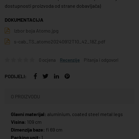
dostupnosti proizvoda od strane dobavljača)
DOKUMENTACIJA
Izbor boja Atomo.jpg
s-cab_TS_atomo20240912T10_42_18Z.pdf
0 ocjena
Recenzije
Pitanja i odgovori
PODIJELI:
O PROIZVODU
Glavni materijal:
aluminium, coated steel metal legs
Visina:
109 cm
Dimenzija baze:
fi 69 cm
Packing unit:
1