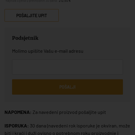
*najniža cijena u prethodnih 30 dana:
212,50 €
POŠALJITE UPIT
Podsjetnik
Molimo upišite Vašu e-mail adresu
POŠALJI
NAPOMENA:
Za navedeni proizvod pošaljite upit
ISPORUKA:
30 dana
(navedeni rok isporuke je okviran, može
biti i kraći i duži ovisno o potrebnom roku proizvodnje i