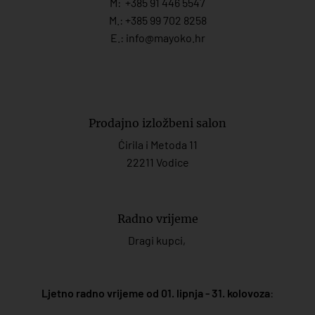
M:
+385 91 446 554
7
M.:
+385 99 702 8258
E.:
info@mayoko.
hr
Prodajno izložbeni salon
Ćirila i Metoda 11
22211 Vodice
Radno vrijeme
Dragi kupci,
Ljetno radno vrijeme od 01. lipnja - 31. kolovoza
: