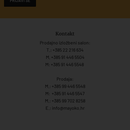
PRIJAVI SE
Kontakt
Prodajno izložbeni salon:
T.:
+385 22 216 634
M. +385 91 446 5504
M: +385 91 446 5548
Prodaja:
M.:
+385 99 446 5548
M:
+385 91 446 554
7
M.:
+385 99 702 8258
E.:
info@mayoko.
hr