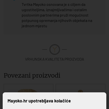
Tvrtka Mayoko osnovana je s ciljem da
ugostiteljima, iznajmljivačima i ostalim
poslovnim partnerima pruži mogućnost
potpunog opremanja njihovih objekata na
jednom mjestu
VRHUNSKA KVALITETA PROIZVODA
Povezani proizvodi
Mayoko.hr upotrebljava kolačiće