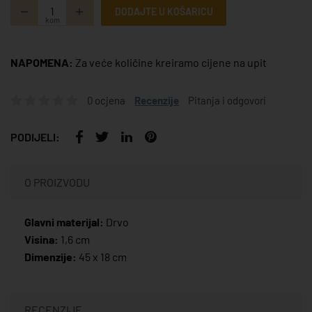
DODAJTE U KOŠARICU
kom
NAPOMENA:
Za veće količine kreiramo cijene na upit
0 ocjena
Recenzije
Pitanja i odgovori
PODIJELI:
O PROIZVODU
Glavni materijal:
Drvo
Visina:
1,6 cm
Dimenzije:
45 x 18 cm
RECENZIJE