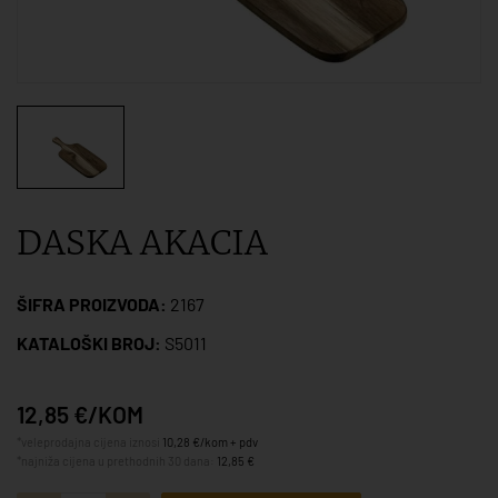
DASKA AKACIA
ŠIFRA PROIZVODA:
2167
KATALOŠKI BROJ:
S5011
12,85 €/KOM
*veleprodajna cijena iznosi
10,28 €/kom + pdv
*najniža cijena u prethodnih 30 dana:
12,85 €