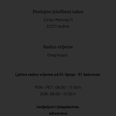
Prodajno izložbeni salon
Ćirila i Metoda 11
22211 Vodice
Radno vrijeme
Dragi kupci,
Ljetno radno vrijeme od 01. lipnja - 31. kolovoza
:
PON - PET: 08:00 - 17:00 h
SUB: 08:00 - 13:00 h
nedjeljom i blagdanima:
zatvoreno