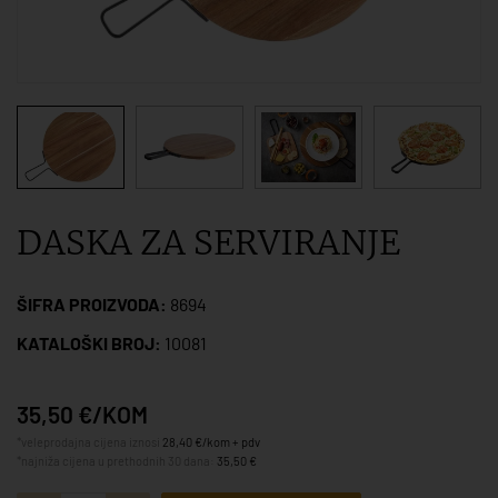
DASKA ZA SERVIRANJE
ŠIFRA PROIZVODA:
8694
KATALOŠKI BROJ:
10081
35,50 €/KOM
*veleprodajna cijena iznosi
28,40 €/kom + pdv
*najniža cijena u prethodnih 30 dana:
35,50 €