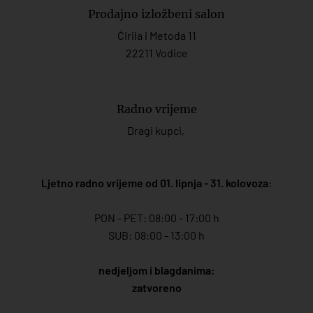
Prodajno izložbeni salon
Ćirila i Metoda 11
22211 Vodice
Radno vrijeme
Dragi kupci,
Ljetno radno vrijeme od 01. lipnja - 31. kolovoza
:
PON - PET: 08:00 - 17:00 h
SUB: 08:00 - 13:00 h
nedjeljom i blagdanima:
zatvoreno