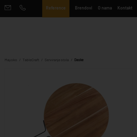
Reference
Brendovi
O nama
Kontakt
Mayoko
TableCraft
Serviranje stola
Daske