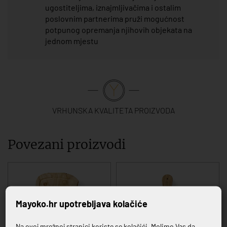
ugostiteljima, iznajmljivačima i ostalim
poslovnim partnerima pruži mogućnost
potpunog opremanja njihovih objekata na
jednom mjestu
VRHUNSKA KVALITETA PROIZVODA
Povezani proizvodi
Mayoko.hr upotrebljava kolačiće
Na ovoj mrežnoj stranici koriste se kolačići. Molimo Vas da