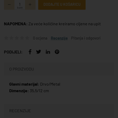
DODAJTE U KOŠARICU
kom
NAPOMENA:
Za veće količine kreiramo cijene na upit
0 ocjena
Recenzije
Pitanja i odgovori
PODIJELI:
O PROIZVODU
Glavni materijal:
Drvo/Metal
Dimenzije:
35,5/12 cm
RECENZIJE