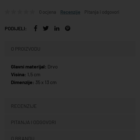
0 ocjena
Recenzije
Pitanja i odgovori
PODIJELI:
O PROIZVODU
Glavni materijal:
Drvo
Visina:
1,5 cm
Dimenzije:
35 x 13 cm
RECENZIJE
PITANJA I ODGOVORI
O BRANDU