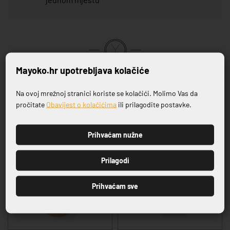
Mayoko.hr upotrebljava kolačiće
VRHUNSKA KVALITETA PROIZVODA
Na ovoj mrežnoj stranici koriste se kolačići. Molimo Vas da
Prijavite se na naš newsletter
Povezani proizvodi
pročitate
Obavijest o kolačićima
ili prilagodite postavke.
Prihvaćam nužne
PRIJAVI SE
Prilagodi
Prihvaćam sve