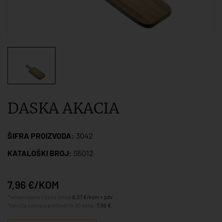
DASKA AKACIA
ŠIFRA PROIZVODA:
3042
KATALOŠKI BROJ:
S5012
7,96 €/KOM
*veleprodajna cijena iznosi
6,37 €/kom + pdv
*najniža cijena u prethodnih 30 dana:
7,96 €