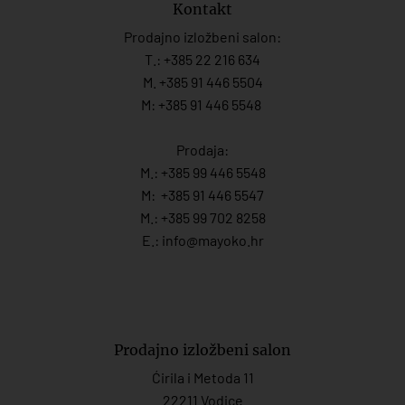
Kontakt
Prodajno izložbeni salon:
T.:
+385 22 216 634
M. +385 91 446 5504
M: +385 91 446 5548
Prodaja:
M.:
+385 99 446 5548
M:
+385 91 446 554
7
M.:
+385 99 702 8258
E.:
info@mayoko.
hr
Prodajno izložbeni salon
Ćirila i Metoda 11
22211 Vodice