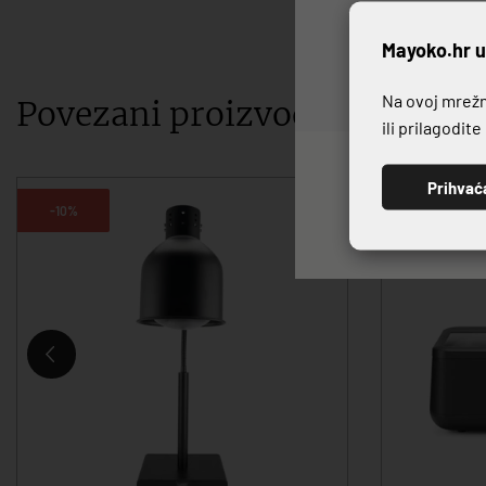
P
Mayoko.hr u
Na ovoj mrežno
Povezani proizvodi
ili prilagodit
Prihvać
-10%
-10%