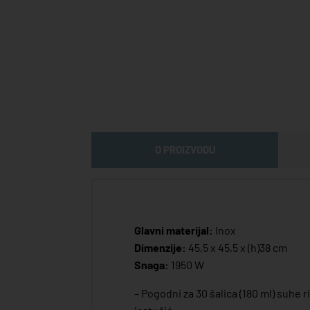
O PROIZVODU
Glavni materijal:
Inox
Dimenzije:
45,5 x 45,5 x (h)38 cm
Snaga:
1950 W
– Pogodni za 30 šalica (180 ml) suhe riž