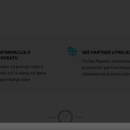
INFORMACIJE O
VAŠ PARTNER U PROJE
POVRATU
Tvrtka Mayoko osnovana j
ravo na povrat robe u
poslovnim partnerima 
oku od 14 dana od dana
objekata na jednom mj
aprimanja robe