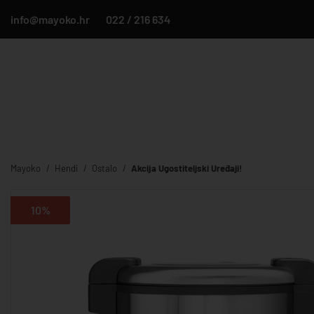
info@mayoko.hr
022 / 216 634
Mayoko
Hendi
Ostalo
Akcija Ugostiteljski Uređaji!
10%