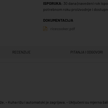
ISPORUKA:
30 dana
(navedeni rok ispor
potrebnom roku proizvodnje i dostupno
DOKUMENTACIJA
ricecooker.pdf
RECENZIJE
PITANJA I ODGOVORI
e. – Kuha rižu i automatski je zagrijava. – Uključeni su mjerna šalica