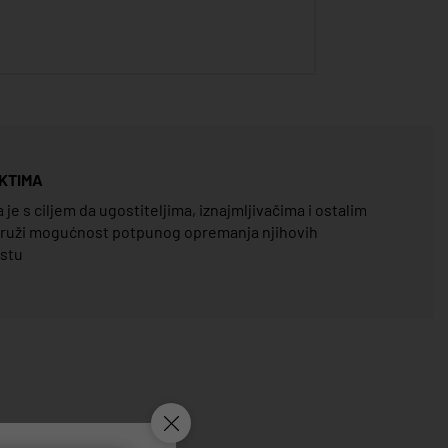
KTIMA
e s ciljem da ugostiteljima, iznajmljivačima i ostalim
pruži mogućnost potpunog opremanja njihovih
estu