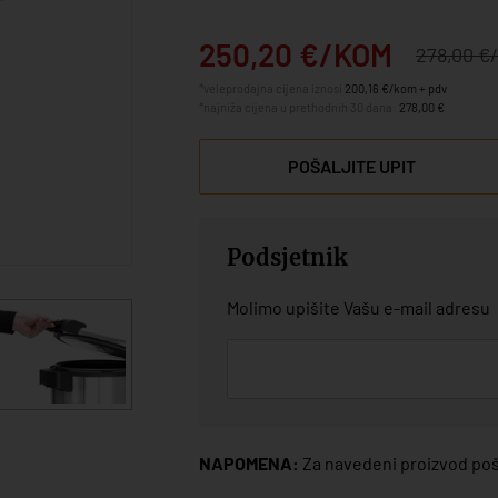
250,20 €/KOM
278,00 €
*veleprodajna cijena iznosi
200,16 €/kom + pdv
*najniža cijena u prethodnih 30 dana:
278,00 €
POŠALJITE UPIT
Podsjetnik
Molimo upišite Vašu e-mail adresu
NAPOMENA:
Za navedeni proizvod poša