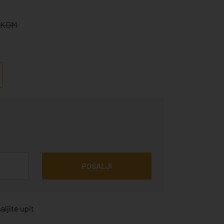
/KOM
POŠALJI
ljite upit