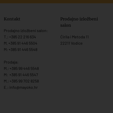
Kontakt
Prodajno izložbeni
salon
Prodajno izložbeni salon:
T.:
+385 22 216 634
Ćirila i Metoda 11
M. +385 91 446 5504
22211 Vodice
M: +385 91 446 5548
Prodaja:
M.:
+385 99 446 5548
M:
+385 91 446 554
7
M.:
+385 99 702 8258
E.:
info@mayoko.
hr