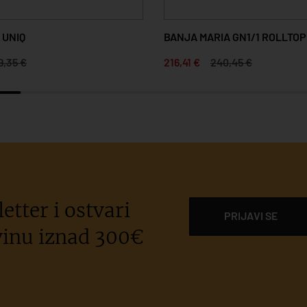
 UNIQ
BANJA MARIA GN1/1 ROLLTOP
9,35 €
216,41 €
240,45 €
etter i ostvari
PRIJAVI SE
inu iznad 300€