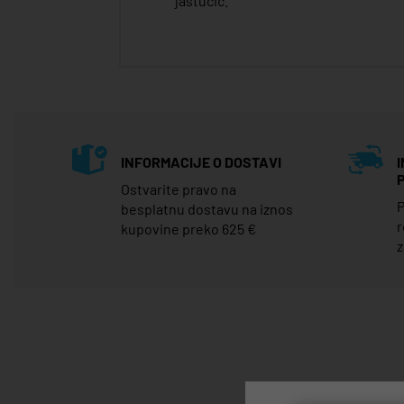
jastučić.
INFORMACIJE O DOSTAVI
Ostvarite pravo na
P
besplatnu dostavu na iznos
r
kupovine preko 625 €
z