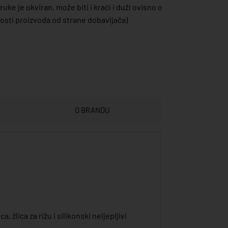
uke je okviran, može biti i kraći i duži ovisno o
sti proizvoda od strane dobavljača)
O BRANDU
, žlica za rižu i silikonski neljepljivi