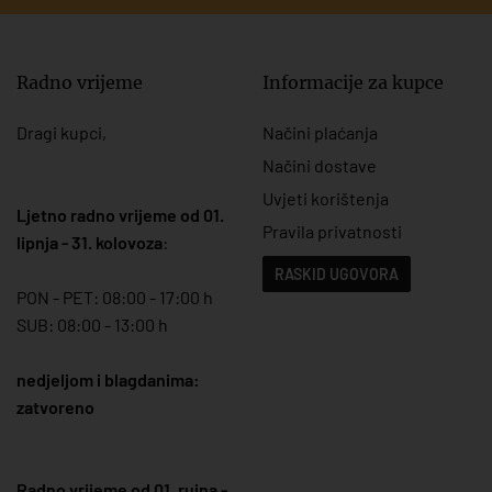
Radno vrijeme
Informacije za kupce
Dragi kupci,
Načini plaćanja
Načini dostave
Uvjeti korištenja
Ljetno radno vrijeme od 01.
Pravila privatnosti
lipnja - 31. kolovoza
:
RASKID UGOVORA
PON - PET: 08:00 - 17:00 h
SUB: 08:00 - 13:00 h
nedjeljom i blagdanima:
zatvoreno
Radno vrijeme od 01. rujna -